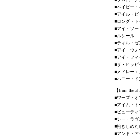
■ベイビー・
■アイル・ビ
■ロング・ト
■アイ・ソ
■ルシール
■ティル・ゼ
■アイ・ウォ
■アイ・フィ
■ザ・ヒッピ
■メドレー
■ハニー・ド
【from the al
■ワーズ・オ
■アイム・ト
■ビューティ
■シー・ラヴ
■抱きしめた
■アンド・ア