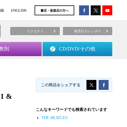
登録
ENGLISH
書店・楽器店の方へ
リクエスト
発売日カレンダー
教則
CD/DVD/
その他
この商品をシェアする
1 &
こんなキーワードでも検索されています
THE BEATLES