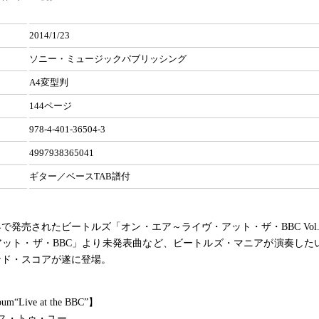
2014/1/23
ソニー・ミュージックパブリッシング
A4変型判
144ページ
978-4-401-36504-3
4997938365041
ギター／ベースTAB譜付
界で発売されたビートルズ「オン・エア～ライヴ・アット・ザ・BBC Vol
アット・ザ・BBC」より未発表曲など、ビートルズ・マニアが演奏した
ンド・スコアが遂に登場。
bum“Live at the BBC”】
ス・トゥ・ユー