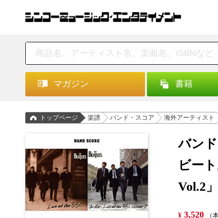
マガジン
書籍
トップページ
楽譜
バンド・スコア
海外アーティスト
バンド
ビート
Vol.
3,520
¥
（本