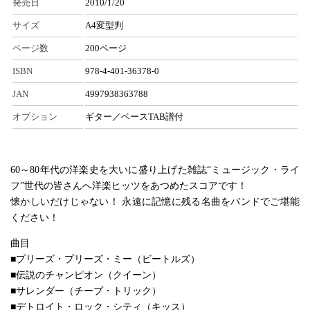
発売日
2010/1/20
サイズ
A4変型判
ページ数
200ページ
ISBN
978-4-401-36378-0
JAN
4997938363788
オプション
ギター／ベースTAB譜付
60～80年代の洋楽史を大いに盛り上げた雑誌“ミュージック・ライ
フ”世代の皆さんへ洋楽ヒッツをあつめたスコアです！
懐かしいだけじゃない！ 永遠に記憶に残る名曲をバンドでご堪能
ください！
曲目
■プリーズ・プリーズ・ミー（ビートルズ）
■伝説のチャンピオン（クイーン）
■サレンダー（チープ・トリック）
■デトロイト・ロック・シティ（キッス）