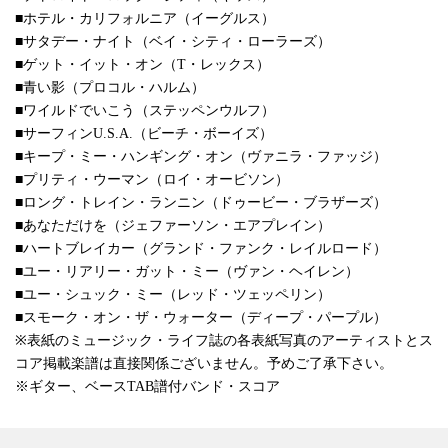
■ホテル・カリフォルニア（イーグルス）
■サタデー・ナイト（ベイ・シティ・ローラーズ）
■ゲット・イット・オン（T・レックス）
■青い影（プロコル・ハルム）
■ワイルドでいこう（ステッペンウルフ）
■サーフィンU.S.A.（ビーチ・ボーイズ）
■キープ・ミー・ハンギング・オン（ヴァニラ・ファッジ）
■プリティ・ウーマン（ロイ・オービソン）
■ロング・トレイン・ランニン（ドゥービー・ブラザーズ）
■あなただけを（ジェファーソン・エアプレイン）
■ハートブレイカー（グランド・ファンク・レイルロード）
■ユー・リアリー・ガット・ミー（ヴァン・ヘイレン）
■ユー・シュック・ミー（レッド・ツェッペリン）
■スモーク・オン・ザ・ウォーター（ディープ・パープル）
※表紙のミュージック・ライフ誌の各表紙写真のアーティストとス
コア掲載楽譜は直接関係ございません。予めご了承下さい。
※ギター、ベースTAB譜付バンド・スコア