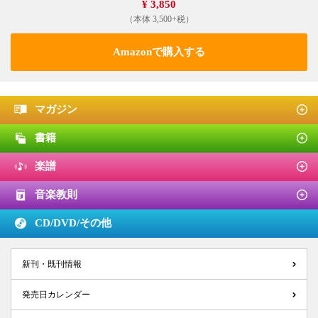
¥ 3,850
（本体 3,500+税）
Amazonで購入する
マガジン
書籍
楽譜
音楽教則
CD/DVD/
その他
新刊・既刊情報
発売日カレンダー