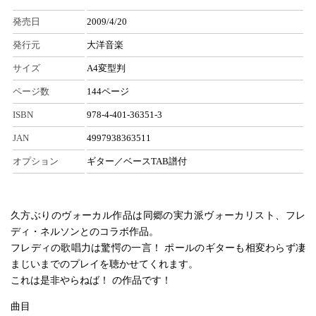
発売日
2009/4/20
発行元
大洋音楽
サイズ
A4変型判
ページ数
144ページ
ISBN
978-4-401-36351-3
JAN
4997938363511
オプション
ギター／ベースTAB譜付
久方ぶりのヴォーカル作品は同郷の実力派ヴォーカリスト、フレ
ディ・ネルソンとのコラボ作品。
フレディの歌唱力は驚愕の一言！ ポールのギターも相変わらず凄
まじいまでのプレイを聴かせてくれます。
これは是非やらねば！ の作品です！
曲目