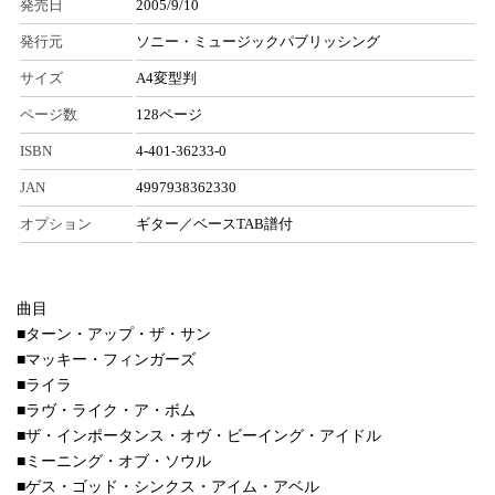
発売日
2005/9/10
発行元
ソニー・ミュージックパブリッシング
サイズ
A4変型判
ページ数
128ページ
ISBN
4-401-36233-0
JAN
4997938362330
オプション
ギター／ベースTAB譜付
曲目
■ターン・アップ・ザ・サン
■マッキー・フィンガーズ
■ライラ
■ラヴ・ライク・ア・ボム
■ザ・インポータンス・オヴ・ビーイング・アイドル
■ミーニング・オブ・ソウル
■ゲス・ゴッド・シンクス・アイム・アベル