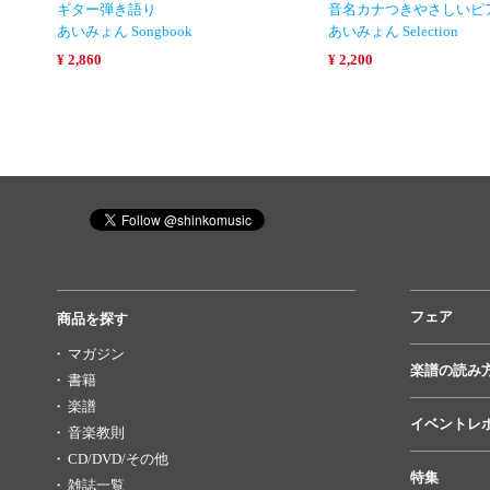
ギター弾き語り
音名カナつきやさしいピ
あいみょん Songbook
あいみょん Selection
¥ 2,860
¥ 2,200
フェア
商品を探す
マガジン
楽譜の読み
書籍
楽譜
イベントレ
音楽教則
CD/DVD/その他
特集
雑誌一覧