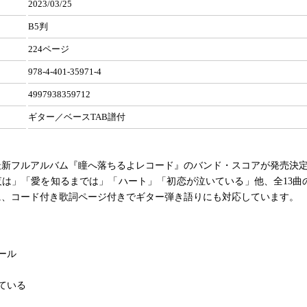
2023/03/25
B5判
224ページ
978-4-401-35971-4
4997938359712
ギター／ベースTAB譜付
最新フルアルバム『瞳へ落ちるよレコード』のバンド・スコアが発売決
夜は」「愛を知るまでは」「ハート」「初恋が泣いている」他、全13曲
に、コード付き歌詞ページ付きでギター弾き語りにも対応しています。
ール
ている