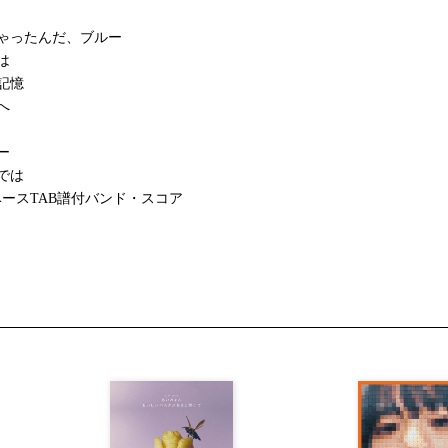
ゃったんだ、ブルー
は
記憶
へ
ー
では
ースTAB譜付バンド・スコア