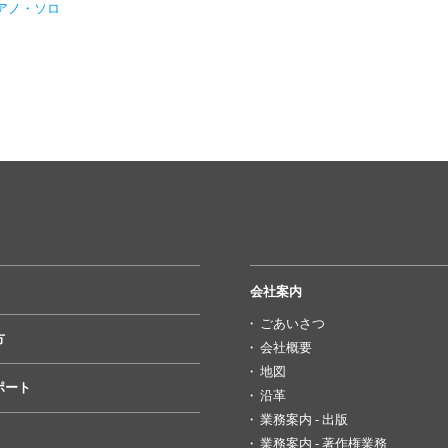
アノ・ソロ
会社案内
ごあいさつ
方
会社概要
地図
ポート
沿革
業務案内 - 出版
業務案内 - 著作権業務