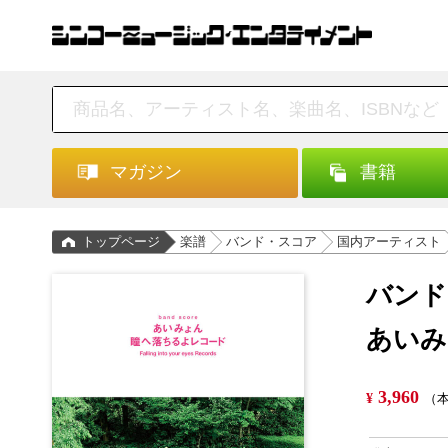
マガジン
書籍
トップページ
楽譜
バンド・スコア
国内アーティスト
バンド
あいみ
3,960
¥
（本