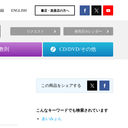
登録
ENGLISH
書店・楽器店の方へ
リクエスト
発売日カレンダー
教則
CD/DVD/
その他
この商品をシェアする
こんなキーワードでも検索されています
あいみょん