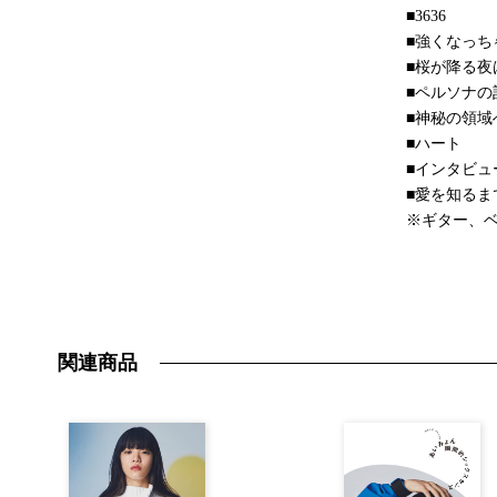
■3636
■強くなっち
■桜が降る夜
■ペルソナの
■神秘の領域
■ハート
■インタビュ
■愛を知るま
※ギター、ベ
関連商品