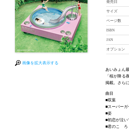
発売日
サイズ
ページ数
ISBN
JAN
オプション
画像を拡大表示する
あいみょん
「桜が降る
掲載。さら
曲目
■双葉
■スーパーガ
■姿
■初恋が泣い
■君のこゝろ