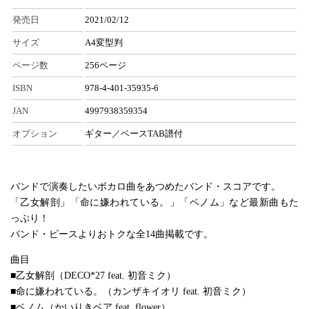
発売日
2021/02/12
サイズ
A4変型判
ページ数
256ページ
ISBN
978-4-401-35935-6
JAN
4997938359354
オプション
ギター／ベースTAB譜付
バンドで演奏したいボカロ曲をあつめたバンド・スコアです。
「乙女解剖」「命に嫌われている。」「ベノム」など最新曲もた
っぷり！
バンド・ピースよりおトクな全14曲掲載です。
曲目
■乙女解剖（DECO*27 feat. 初音ミク）
■命に嫌われている。（カンザキイオリ feat. 初音ミク）
■ベノム（かいりきベア feat. flower）