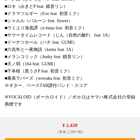
■ロキ（みきとP feat. 鏡音リン）
■ドラマツルギー（Eve feat. 初音ミク）
■シャルル（バルーン feat. flower）
■ウミユリ海底譚（n-buna feat. 初音ミク）
■サマータイムレコード（じん（自然の敵P） feat. IA）
■ドーナツホール（ハチ feat. GUMI）
■六兆年と一夜物語（kemu feat. IA）
■メランコリック（Junky feat. 鏡音リン）
■天ノ弱（164 feat. GUMI）
■千本桜（黒うさP feat. 初音ミク）
■裏表ラバーズ（wowaka feat. 初音ミク）
※ギター、ベースTAB譜付バンド・スコア
※VOCALOID（ボーカロイド）／ボカロはヤマハ株式会社の登録
商標です
¥ 2,420
（本体 2,200+税）