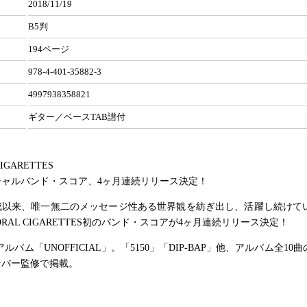
2018/11/19
B5判
194ページ
978-4-401-35882-3
4997938358821
ギター／ベースTAB譜付
CIGARETTES
シャルバンド・スコア、4ヶ月連続リリース決定！
結成以来、唯一無二のメッセージ性ある世界観を紡ぎ出し、活躍し続けて
ORAL CIGARETTES初のバンド・スコアが4ヶ月連続リリース決定！
アルバム「UNOFFICIAL」。「5150」「DIP-BAP」他、アルバム全10
ンバー監修で掲載。