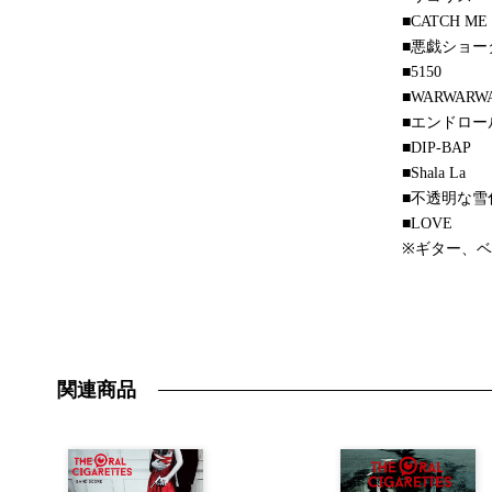
■CATCH ME
■悪戯ショー
■5150
■WARWARW
■エンドロー
■DIP-BAP
■Shala La
■不透明な雪
■LOVE
※ギター、ベ
関連商品