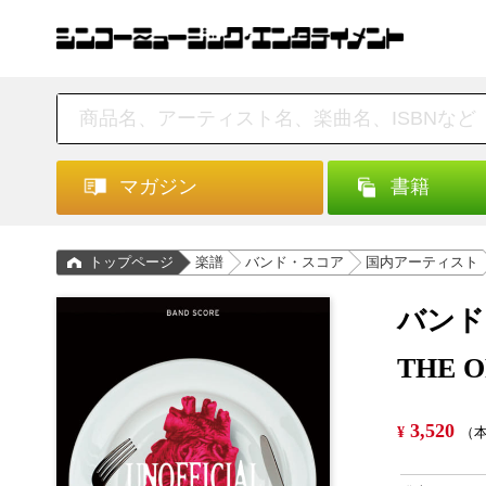
マガジン
書籍
トップページ
楽譜
バンド・スコア
国内アーティスト
バンド
THE 
3,520
¥
（本