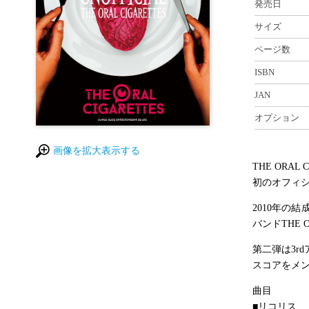
発売日
サイズ
ページ数
ISBN
JAN
オプション
画像を拡大表示する
THE ORAL 
初のオフィ
2010年の
バンドTHE 
第二弾は3rd
スコアをメ
曲目
■リコリス