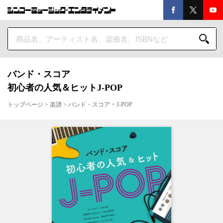
バンド・スコア
初心者の人気＆ヒットJ-POP
トップページ
>
楽譜
>
バンド・スコア
>
J-POP