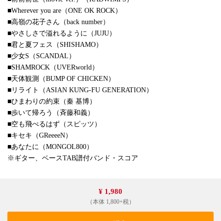
■Wherever you are（ONE OK ROCK）
■高嶺の花子さん（back number）
■やさしさで溢れるように（JUJU）
■君と夏フェス（SHISHAMO）
■少女S（SCANDAL）
■SHAMROCK（UVERworld）
■天体観測（BUMP OF CHICKEN）
■リライト（ASIAN KUNG-FU GENERATION）
■ひまわりの約束（秦 基博）
■歩いて帰ろう（斉藤和義）
■空も飛べるはず（スピッツ）
■キセキ（GReeeeN）
■あなたに（MONGOL800）
※ギター、ベースTAB譜付バンド・スコア
¥ 1,980
（本体 1,800+税）