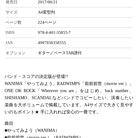
発売日
2017/06/21
サイズ
A4変型判
ページ数
224ページ
ISBN
978-4-401-35855-7
JAN
4997938358555
オプション
ギター／ベースTAB譜付
バンド・スコアの決定版が登場!!
WANIMA「やってみよう」RADWIMPS「前前前世（movie ver.）」
ONE OK ROCK「Wherever you are」をはじめ、back number、
SHISHAMO、SCANDALなどバンドでコピーしたい、演奏したい
楽曲を大ボリュームで掲載しています。A4サイズで大きく見やす
いのもポイント★ 手に入れれば安心の一冊です。
曲目
■やってみよう（WANIMA）
■前前前世（movie ver.）（RADWIMPS）