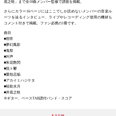
底之蛙」まで全10曲メンバー監修で譜面を掲載。
さらにカラー16ページにはここでしか読めないメンバーの音楽ル
ーツを辿るインタビュー、ライブやレコーディング使用の機材も
コメント付きで掲載。ファン必携の1冊です。
曲目
■朔宵
■夢幻鳳影
■鬼祭
■叫声
■朱花艶閃
■悦ト鬱
■愛怨忌焔
■アカイミハジケタ
■暁歌水月
■井底之蛙
※ギター、ベースTAB譜付バンド・スコア
¥ 3,520