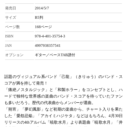
発売日
2014/5/7
サイズ
B5判
ページ数
168ページ
ISBN
978-4-401-35754-3
JAN
4997938357541
オプション
ギター／ベースTAB譜付
話題のヴィジュアル系バンド「己龍」（きりゅう）のバンド・ス
コアが満を持して発売！
「痛絶ノスタルジック」と「和製ホラー」をコンセプトとし、ハ
ードで独特な世界感の楽曲のバンド・スコアを待っていたファン
も多いだろう。歴代の代表曲からメンバーが選曲。
「朔宵」「夢幻鳳影」など初期の楽曲から、チャート入りを果た
した「愛怨忌焔」「アカイミハジケタ」などはもちろん、4月30日
リリースの4thアルバム「暁歌水月」より表題曲「暁歌水月」「井