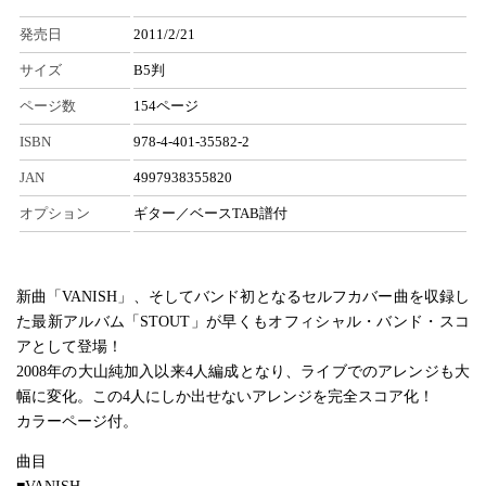
発売日
2011/2/21
サイズ
B5判
ページ数
154ページ
ISBN
978-4-401-35582-2
JAN
4997938355820
オプション
ギター／ベースTAB譜付
新曲「VANISH」、そしてバンド初となるセルフカバー曲を収録し
た最新アルバム「STOUT」が早くもオフィシャル・バンド・スコ
アとして登場！
2008年の大山純加入以来4人編成となり、ライブでのアレンジも大
幅に変化。この4人にしか出せないアレンジを完全スコア化！
カラーページ付。
曲目