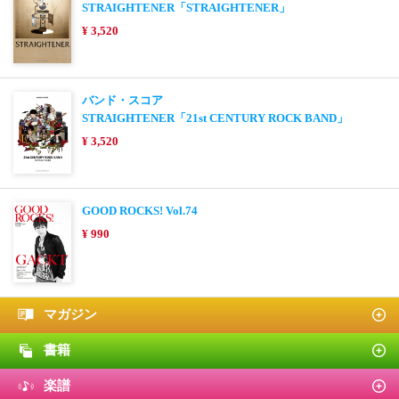
STRAIGHTENER「STRAIGHTENER」
¥ 3,520
バンド・スコア
STRAIGHTENER「21st CENTURY ROCK BAND」
¥ 3,520
GOOD ROCKS! Vol.74
¥ 990
マガジン
書籍
楽譜