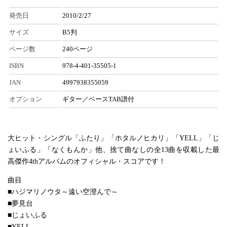
発売日
2010/2/27
サイズ
B5判
ページ数
240ページ
ISBN
978-4-401-35505-1
JAN
4997938355059
オプション
ギター／ベースTAB譜付
大ヒット・シングル「ふたり」「ホタルノヒカリ」「YELL」「じ
ょいふる」「なくもんか」他、捨て曲なしの全13曲を収載した最
高傑作4thアルバムのオフィシャル・スコアです！
曲目
■ハジマリノウタ～遠い空澄んで～
■夢見台
■じょいふる
■YELL