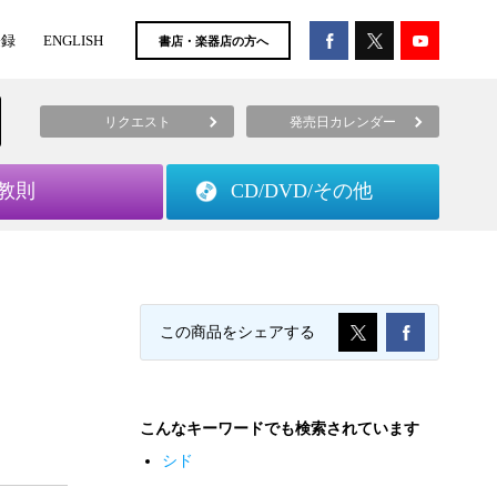
登録
ENGLISH
書店・楽器店の方へ
リクエスト
発売日カレンダー
教則
CD/DVD/
その他
この商品をシェアする
こんなキーワードでも検索されています
シド