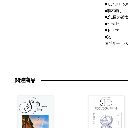
■モノクロの
■罪木崩し
■2℃目の彼
■capsule
■ドラマ
■光
※ギター、ベ
関連商品