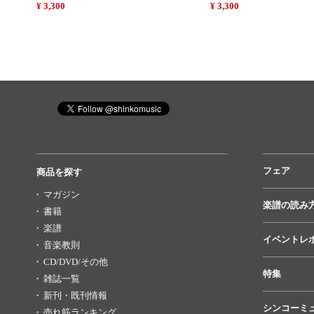
¥ 3,300
¥ 3,300
フェア
商品を探す
マガジン
楽譜の読み
書籍
楽譜
イベントレ
音楽教則
CD/DVD/その他
特集
雑誌一覧
新刊・既刊情報
シンコーミ
売れ筋ランキング