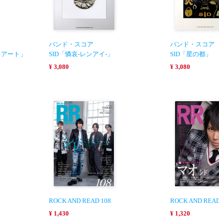
バンド・スコア
バンド・スコア
キアート」
SID「憐哀-レンアイ-」
SID「星の都」
¥ 3,080
¥ 3,080
ROCK AND READ 108
ROCK AND READ
¥ 1,430
¥ 1,320