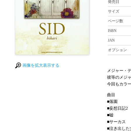
発売日
サイズ
ページ数
ISBN
JAN
オプション
画像を拡大表示する
メジャー・
彼等のメジャ
今回もカラ
曲目
■落園
■妄想日記2
■嘘
■サーカス
■泣き出した