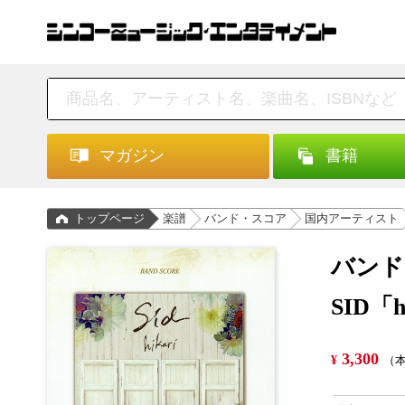
マガジン
書籍
トップページ
楽譜
バンド・スコア
国内アーティスト
バンド
SID「h
3,300
¥
（本