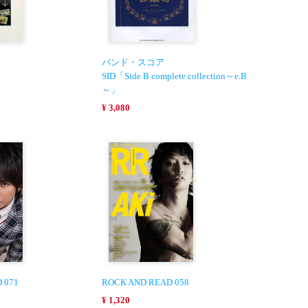
バンド・スコア
SID「Side B complete collection～e.B
～」
¥ 3,080
 071
ROCK AND READ 058
¥ 1,320