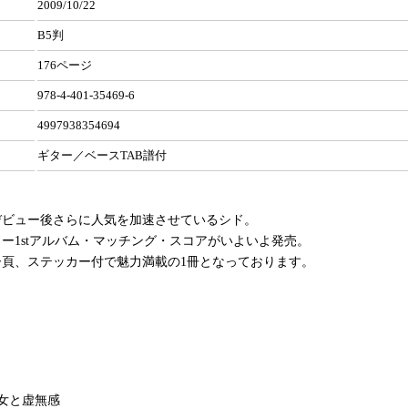
2009/10/22
B5判
176ページ
978-4-401-35469-6
4997938354694
ギター／ベースTAB譜付
デビュー後さらに人気を加速させているシド。
ー1stアルバム・マッチング・スコアがいよいよ発売。
ー頁、ステッカー付で魅力満載の1冊となっております。
女と虚無感