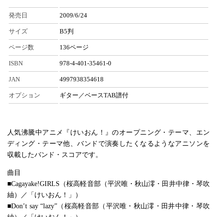
発売日
2009/6/24
サイズ
B5判
ページ数
136ページ
ISBN
978-4-401-35461-0
JAN
4997938354618
オプション
ギター／ベースTAB譜付
人気沸騰中アニメ『けいおん！』のオープニング・テーマ、エン
ディング・テーマ他、バンドで演奏したくなるようなアニソンを
収載したバンド・スコアです。
曲目
■Cagayake!GIRLS（桜高軽音部（平沢唯・秋山澪・田井中律・琴吹
紬）／「けいおん！」）
■Don’t say “lazy”（桜高軽音部（平沢唯・秋山澪・田井中律・琴吹