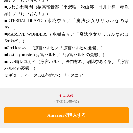
紬）／「けいおん！」）
■ふわふわ時間（桜高軽音部（平沢唯・秋山澪・田井中律・琴吹
紬）／「けいおん！」）
■ETERNAL BLAZE（水樹奈々／「魔法少女リリカルなのは
A’s」）
■MASSIVE WONDERS（水樹奈々／「魔法少女リリカルなのは
StrikerS」）
■God knows…（涼宮ハルヒ／「涼宮ハルヒの憂鬱」）
■Lost my music（涼宮ハルヒ／「涼宮ハルヒの憂鬱」）
■ハレ晴レユカイ（涼宮ハルヒ、長門有希、朝比奈みくる／「涼宮
ハルヒの憂鬱」）
※ギター、ベースTAB譜付バンド・スコア
¥ 1,650
（本体 1,500+税）
Amazonで購入する