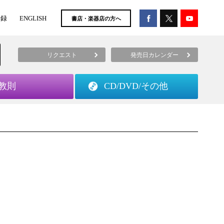
登録
ENGLISH
書店・楽器店の方へ
リクエスト
発売日カレンダー
教則
CD/DVD/
その他