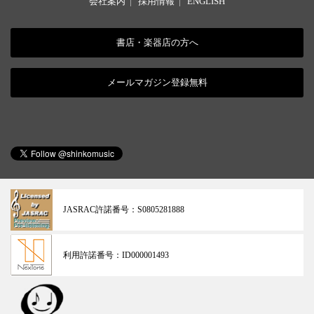
会社案内
|
採用情報
|
ENGLISH
書店・楽器店の方へ
メールマガジン登録無料
JASRAC許諾番号：
S0805281888
利用許諾番号：
ID000001493