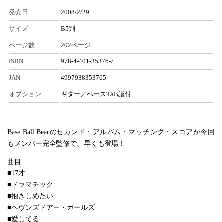
発売日
2008/2/29
サイズ
B5判
ページ数
202ページ
ISBN
978-4-401-35376-7
JAN
4997938353765
オプション
ギター／ベースTAB譜付
Base Ball Bearのセカンド・アルバム・マッチング・スコアが今回
もメンバー完全監修で、早くも登場！
曲目
■17才
■ドラマチック
■抱きしめたい
■ヘヴンズドアー・ガールズ
■愛してる