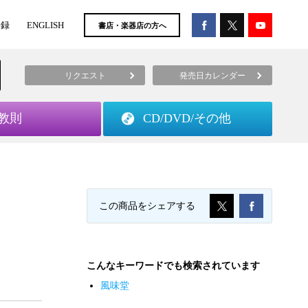
登録
ENGLISH
書店・楽器店の方へ
リクエスト
発売日カレンダー
教則
CD/DVD/
その他
この商品をシェアする
こんなキーワードでも検索されています
風味堂