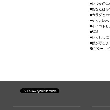
■いつかのLa
■あなたは必
■カラダとカ
■そっとLove 
■イイコトし
■SOS
■いっしょに
■僕が守るよ
※ギター、ベ