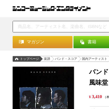
マガジン
書籍
トップページ
楽譜
バンド・スコア
国内アーティスト
バンド
風味堂
3,410
¥
（本