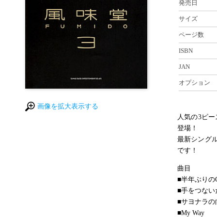
発売日
サイズ
ページ数
ISBN
JAN
オプション
画像を拡大表示する
人気の3ピー
登場！
最新シング
です！
曲目
■半年ぶりのCo
■手をつない
■サヨナラの
■My Way