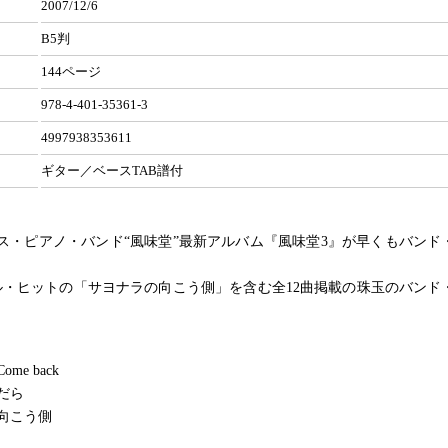
2007/12/6
B5判
144ページ
978-4-401-35361-3
4997938353611
ギター／ベースTAB譜付
ス・ピアノ・バンド“風味堂”最新アルバム『風味堂3』が早くもバンド
ル・ヒットの「サヨナラの向こう側」を含む全12曲掲載の珠玉のバンド
me back
だら
向こう側