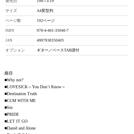
発売日
1997/3/19
サイズ
A4変型判
ページ数
192ページ
ISBN
978-4-401-35040-7
JAN
4997938350405
オプション
ギター／ベースTAB譜付
曲目
■Why not?
■LOVESICK～You Don’t Know～
■Destination Truth
■CUM WITH ME
■Sin
■PRIDE
■LET IT GO
■Dazed and Alone