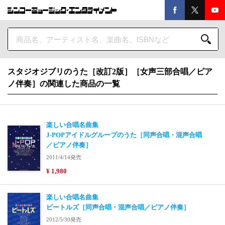
スタジオジブリのうた［改訂2版］［女声三部合唱／ピア
ノ伴奏］の関連した商品の一覧
楽しい合唱名曲集
J-POPアイドルグループのうた［同声合唱・混声合唱
／ピアノ伴奏］
2011/4/14発売
¥ 1,980
楽しい合唱名曲集
ビートルズ［同声合唱・混声合唱／ピアノ伴奏］
2012/5/30発売