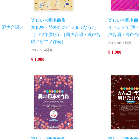
楽しい合唱名曲集
楽しい合唱名曲
・混声合唱／
文化祭・発表会にピッタリなうた
イベントで唄い
（2012年度版）［同声合唱・混声合
声合唱・混声合
唱／ピアノ伴奏］
2012/10/11発売
2012/7/14発売
¥ 1,980
¥ 1,980