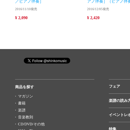
／ピアノ伴奏］
アノ伴奏］（ピアノ伴奏
2016/11/10発売
2016/12/05発売
¥ 2,090
¥ 2,420
フェア
商品を探す
マガジン
楽譜の読み
書籍
楽譜
イベントレ
音楽教則
CD/DVD/その他
特集