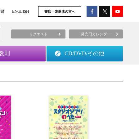
登録
ENGLISH
書店・楽器店の方へ
リクエスト
発売日カレンダー
教則
CD/DVD/
その他