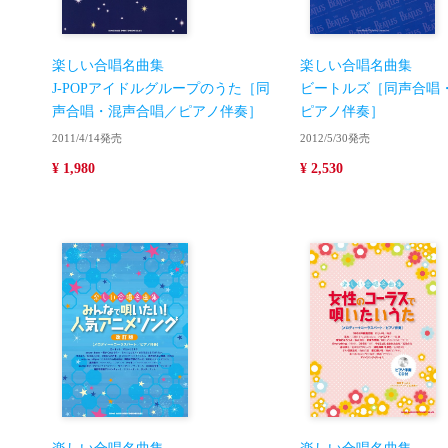
楽しい合唱名曲集
楽しい合唱名曲集
J-POPアイドルグループのうた［同
ビートルズ［同声合唱
声合唱・混声合唱／ピアノ伴奏］
ピアノ伴奏］
2011/4/14発売
2012/5/30発売
¥ 1,980
¥ 2,530