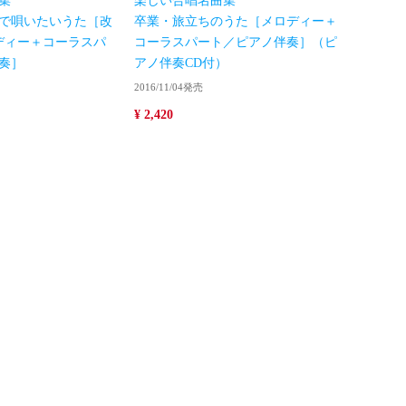
集
楽しい合唱名曲集
で唄いたいうた［改
卒業・旅立ちのうた［メロディー＋
ディー＋コーラスパ
コーラスパート／ピアノ伴奏］（ピ
奏］
アノ伴奏CD付）
2016/11/04発売
¥ 2,420