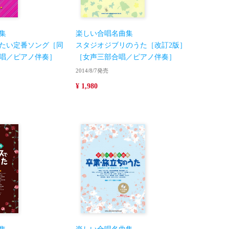
集
楽しい合唱名曲集
たい定番ソング［同
スタジオジブリのうた［改訂2版］
唱／ピアノ伴奏］
［女声三部合唱／ピアノ伴奏］
2014/8/7発売
¥ 1,980