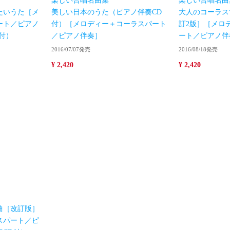
楽しい合唱名曲集
楽しい合唱名曲
たいうた［メ
美しい日本のうた（ピアノ伴奏CD
大人のコーラス
ート／ピアノ
付）［メロディー＋コーラスパート
訂2版］［メロ
付）
／ピアノ伴奏］
ート／ピアノ伴
2016/07/07発売
2016/08/18発売
¥ 2,420
¥ 2,420
曲［改訂版］
スパート／ピ