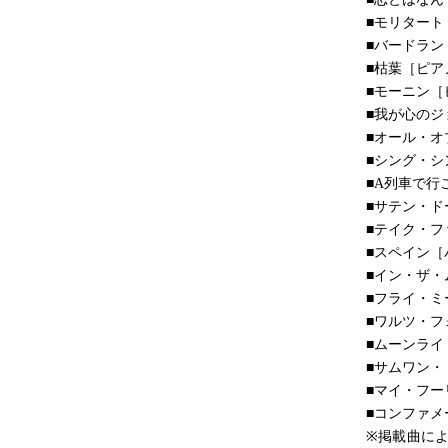
■モリター
■バードラ
■枯葉［ピ
■モーニン
■我が心の
■オール・オ
■シング・
■A列車で行
■サテン・ド
■テイク・
■スペイン［
■イン・ザ・
■フライ・
■ワルツ・
■ムーンラ
■サムワン
■マイ・フ
■コンファ
※掲載曲に