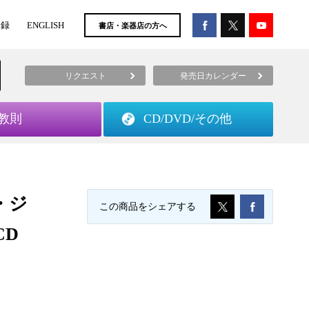
登録
ENGLISH
書店・楽器店の方へ
リクエスト
発売日カレンダー
教則
CD/DVD/
その他
・ジ
この商品をシェアする
CD