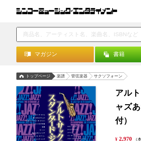
マガジン
書籍
トップページ
楽譜
管弦楽器
サクソフォーン
アルト
ャズあ
付）
2,970
¥
（本