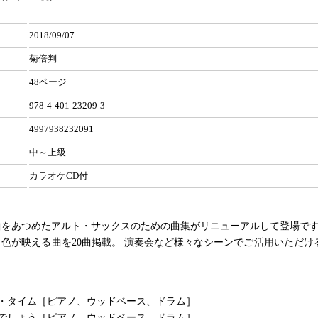
2018/09/07
菊倍判
48ページ
978-4-401-23209-3
4997938232091
中～上級
カラオケCD付
曲をあつめたアルト・サックスのための曲集がリニューアルして登場で
色が映える曲を20曲掲載。 演奏会など様々なシーンでご活用いただけ
。
ザ・タイム［ピアノ、ウッドベース、ドラム］
んでしょう［ピアノ、ウッドベース、ドラム］