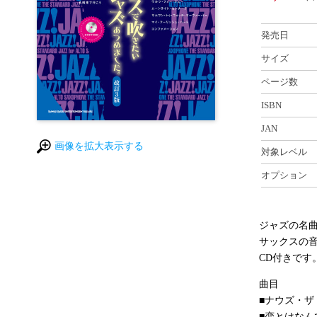
発売日
サイズ
ページ数
ISBN
JAN
画像を拡大表示する
対象レベル
オプション
ジャズの名
サックスの音
CD付きです
曲目
■ナウズ・
■恋とはな