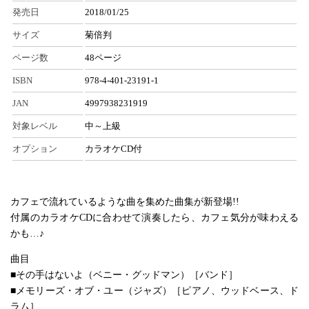
発売日
2018/01/25
サイズ
菊倍判
ページ数
48ページ
ISBN
978-4-401-23191-1
JAN
4997938231919
対象レベル
中～上級
オプション
カラオケCD付
カフェで流れているような曲を集めた曲集が新登場!!
付属のカラオケCDに合わせて演奏したら、カフェ気分が味わえる
かも…♪
曲目
■その手はないよ（ベニー・グッドマン）［バンド］
■メモリーズ・オブ・ユー（ジャズ）［ピアノ、ウッドベース、ド
ラム］