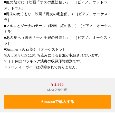
■虹の彼方に（映画「オズの魔法使い」）［ピアノ、ウッドベー
ス、ドラム］
■魔法のぬくもり（映画「魔女の宅急便」）［ピアノ、オーケスト
ラ］
■マルコとジーナのテーマ（映画「紅の豚」）［ピアノ、オーケス
トラ］
■あの夏へ（映画「千と千尋の神隠し」）［ピアノ、オーケスト
ラ］
■Summer（久石 譲）［オーケストラ］
※カラオケCDには打ち込みによる音源が収録されています。
※［ ］内はバッキング演奏の収録形態種別です。
※メロディーガイドは収録されておりません。
¥ 2,860
（本体 2,600+税）
Amazonで購入する