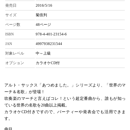
発売日
2016/5/16
サイズ
菊倍判
ページ数
48ページ
ISBN
978-4-401-23154-6
JAN
4997938231544
対象レベル
中～上級
オプション
カラオケCD付
アルト・サックス「あつめました。」シリーズより、「世界のマ
ーチ＆名歌」が登場！
吹奏楽のマーチと言えばコレ！という超定番曲から、誰もが知っ
ている世界の名歌を20曲以上掲載。
カラオケCD付きですので、パーティーや発表会でも活用できま
す。
曲目