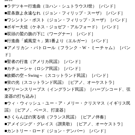
■ラデツキー行進曲（ヨハン・シュトラウスⅠ世）［バンド］
■星条旗よ永遠なれ（ジョン・フィリップ・スーザ）［バンド］
■ワシントン・ポスト（ジョン・フィリップ・スーザ）［バンド］
■ボギー大佐（ケネス・ジョゼフ・アルフォード）［バンド］
■双頭の鷲の旗の下に（ワーグナー）［バンド］
■行進曲「威風堂々」第1番より（エルガー）［バンド］
■アメリカン・パトロール（フランク・W・ミーチャム）［バン
ド］
■聖者の行進（アメリカ民謡）［バンド］
■カチューシャ（ロシア民謡）［バンド］
■故郷の空～Swing～（スコットランド民謡）［バンド］
■蛍の光（スコットランド民謡）［ピアノ、オーケストラ］
■グリーンスリーブス（イングランド民謡）［ハープシコード、弦
楽器の打ち込み］
■ウィ・ウィッシュ・ユー・ア・メリー・クリスマス（イギリス民
謡）［ピアノ、ベース、打楽器］
■さくらんぼの実る頃（フランス民謡）［ピアノ伴奏］
■アメイジング・グレイス（讃美歌）［ピアノ、オーケストラ］
■カントリー・ロード（ジョン・デンバー）［バンド］