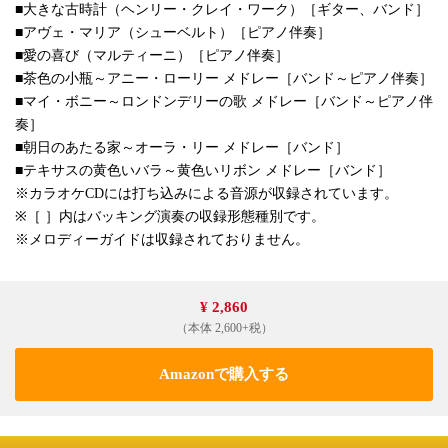
■大きな古時計（ヘンリー・クレイ・ワーク）［ギター、バンド］
■アヴェ・マリア（シューベルト）［ピアノ伴奏］
■愛の喜び（マルティーニ）［ピアノ伴奏］
■茶色の小瓶～アニー・ローリー メドレー［バンド～ピアノ伴奏］
■マイ・ボニー～ロンドンデリーの歌 メドレー［バンド～ピアノ伴
奏］
■朝日のあたる家～オーラ・リー メドレー［バンド］
■テキサスの黄色いバラ～黄色いリボン メドレー［バンド］
※カラオケCDには打ち込みによる音源が収録されています。
※［ ］内はバッキング演奏の収録形態種別です。
※メロディーガイドは収録されておりません。
¥ 2,860
（本体 2,600+税）
Amazonで購入する