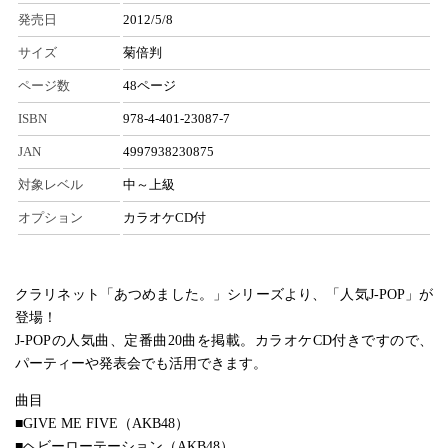
発売日
2012/5/8
サイズ
菊倍判
ページ数
48ページ
ISBN
978-4-401-23087-7
JAN
4997938230875
対象レベル
中～上級
オプション
カラオケCD付
クラリネット「あつめました。」シリーズより、「人気J-POP」が
登場！
J-POPの人気曲、定番曲20曲を掲載。カラオケCD付きですので、
パーティーや発表会でも活用できます。
曲目
■GIVE ME FIVE（AKB48）
■ヘビーローテーション（AKB48）