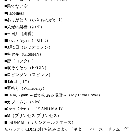
■果てない空
■Happiness
■ありがとう（いきものがかり）
■栄光の架橋（ゆず）
■三日月（絢香）
■Lovers Again（EXILE）
■3月9日（レミオロメン）
■キセキ（GReeeeN）
■蕾（コブクロ）
■涙そうそう（BEGIN）
■ロビンソン（スピッツ）
■366日（HY）
■夏祭り（Whiteberry）
■Hello, Again ～昔からある場所～（My Little Lover）
■カブトムシ（aiko）
■Over Drive（JUDY AND MARY）
■M（プリンセス プリンセス）
■TSUNAMI（サザンオールスターズ）
※カラオケCDには打ち込みによる「ギター・ベース・ドラム」等