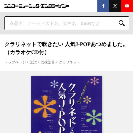
クラリネットで吹きたい 人気J-POPあつめました。
（カラオケCD付）
トップページ
>
楽譜
>
管弦楽器
>
クラリネット