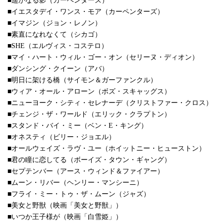
■遥かなる影（カーペンターズ）
■イエスタデイ・ワンス・モア（カーペンターズ）
■イマジン（ジョン・レノン）
■素直になれなくて（シカゴ）
■SHE（エルヴィス・コステロ）
■マイ・ハート・ウィル・ゴー・オン（セリーヌ・ディオン）
■ダンシング・クイーン（アバ）
■明日に架ける橋（サイモン＆ガーファンクル）
■ウィア・オール・アローン（ボズ・スキャッグス）
■ニューヨーク・シティ・セレナーデ（クリストファー・クロス）
■チェンジ・ザ・ワールド（エリック・クラプトン）
■スタンド・バイ・ミー（ベン・E・キング）
■オネスティ（ビリー・ジョエル）
■オールウェイズ・ラヴ・ユー（ホイットニー・ヒューストン）
■君の瞳に恋してる（ボーイズ・タウン・ギャング）
■セプテンバー（アース・ウィンド＆ファイアー）
■ムーン・リバー（ヘンリー・マンシーニ）
■フライ・ミー・トゥ・ザ・ムーン（ジャズ）
■美女と野獣（映画「美女と野獣」）
■いつか王子様が（映画「白雪姫」）