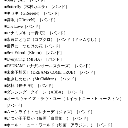
■Story（AI）［バンド］
■Butterfly（木村カエラ）［バンド］
■キセキ（GReeeeN）［バンド］
■愛唄（GReeeeN）［バンド］
■One Love［バンド］
■ハナミズキ（一青 窈）［バンド］
■永遠にともに（コブクロ）［バンド（ドラムなし）］
■世界に一つだけの花［バンド］
■Best Friend（Kiroro）［バンド］
■Everything（MISIA）［バンド］
■TSUNAMI（サザンオールスターズ）［バンド］
■未来予想図Ⅱ（DREAMS COME TRUE）［バンド］
■抱きしめたい（Mr.Children）［バンド］
■乾杯（長渕 剛）［バンド］
■ダンシング・クイーン（ABBA）［バンド］
■オールウェイズ・ラヴ・ユー（ホイットニー・ヒューストン）
［バンド］
■ムーンライト・セレナーデ（ジャズ）［バンド］
■いつか王子様が（映画「白雪姫」）［バンド］
■ホール・ニュー・ワールド（映画「アラジン」）［バンド］