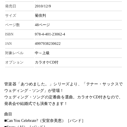
発売日
2010/12/9
サイズ
菊倍判
ページ数
48ページ
ISBN
978-4-401-23062-4
JAN
4997938230622
対象レベル
中～上級
オプション
カラオケCD付
管楽器「あつめました。」シリーズより、「テナー・サックスで
ウェディング・ソング」が登場！
ウェディング・ソングの定番曲を選曲。カラオケCD付きなので、
発表会や結婚式でも演奏できます！
曲目
■Can You Celebrate?（安室奈美恵）［バンド］