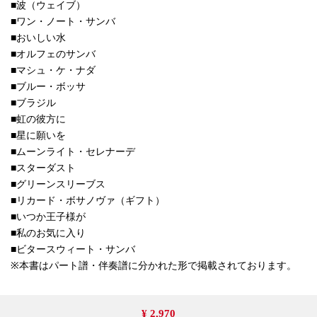
■波（ウェイブ）
■ワン・ノート・サンバ
■おいしい水
■オルフェのサンバ
■マシュ・ケ・ナダ
■ブルー・ボッサ
■ブラジル
■虹の彼方に
■星に願いを
■ムーンライト・セレナーデ
■スターダスト
■グリーンスリーブス
■リカード・ボサノヴァ（ギフト）
■いつか王子様が
■私のお気に入り
■ビタースウィート・サンバ
※本書はパート譜・伴奏譜に分かれた形で掲載されております。
¥ 2,970