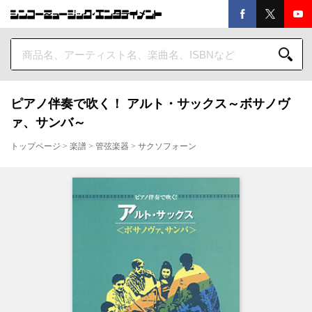
ピアノ伴奏で吹く！ アルト・サックス～ボサノヴ
ァ、サンバ～
トップページ
>
楽譜
>
管弦楽器
>
サクソフォーン