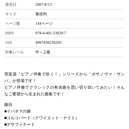
発売日
2007/8/13
サイズ
菊倍判
ページ数
144ページ
ISBN
978-4-401-23029-7
JAN
4997938230295
対象レベル
中～上級
管楽器『ピアノ伴奏で吹く！』シリーズから「ボサノヴァ・サン
バ」が登場です！
ピアノ伴奏でクラシックの有名曲を思い切り吹いてみたい！そん
なご要望から生まれた曲集です！
曲目
■イパネマの娘
■コルコバード（クワイエット・ナイト）
■デサフィナード