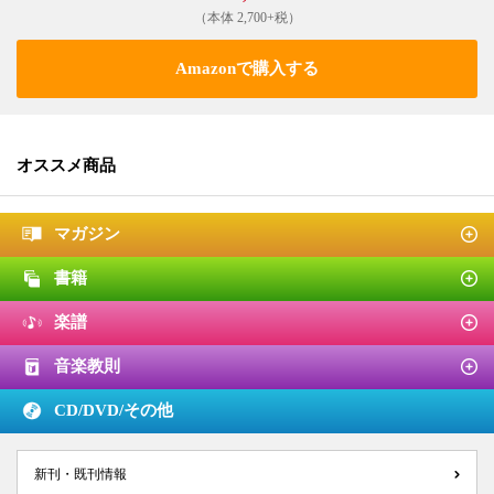
（本体 2,700+税）
Amazonで購入する
オススメ商品
マガジン
書籍
楽譜
音楽教則
CD/DVD/
その他
新刊・既刊情報