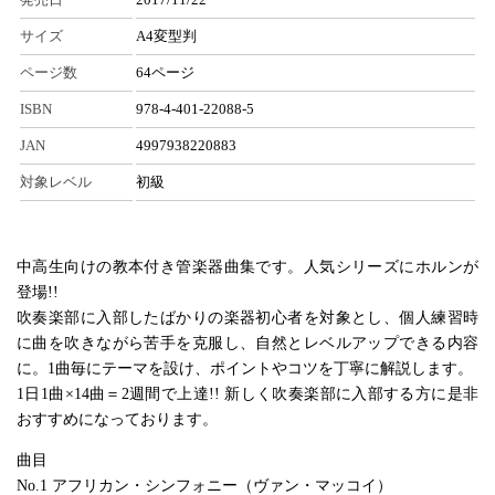
サイズ
A4変型判
ページ数
64ページ
ISBN
978-4-401-22088-5
JAN
4997938220883
対象レベル
初級
中高生向けの教本付き管楽器曲集です。人気シリーズにホルンが
登場!!
吹奏楽部に入部したばかりの楽器初心者を対象とし、個人練習時
に曲を吹きながら苦手を克服し、自然とレベルアップできる内容
に。1曲毎にテーマを設け、ポイントやコツを丁寧に解説します。
1日1曲×14曲＝2週間で上達!! 新しく吹奏楽部に入部する方に是非
おすすめになっております。
曲目
No.1 アフリカン・シンフォニー（ヴァン・マッコイ）