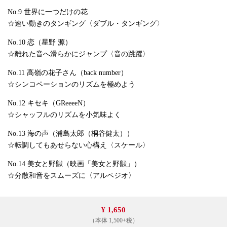
No.9 世界に一つだけの花
☆速い動きのタンギング〈ダブル・タンギング〉
No.10 恋（星野 源）
☆離れた音へ滑らかにジャンプ〈音の跳躍〉
No.11 高嶺の花子さん（back number）
☆シンコペーションのリズムを極めよう
No.12 キセキ（GReeeeN）
☆シャッフルのリズムを小気味よく
No.13 海の声（浦島太郎（桐谷健太））
☆転調してもあせらない心構え〈スケール〉
No.14 美女と野獣（映画「美女と野獣」）
☆分散和音をスムーズに〈アルペジオ〉
¥ 1,650
（本体 1,500+税）