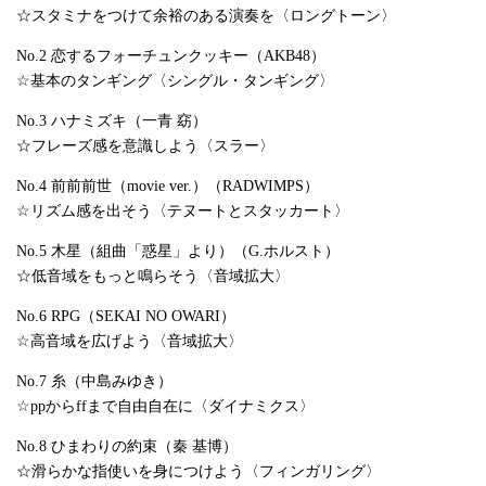
☆スタミナをつけて余裕のある演奏を〈ロングトーン〉
No.2 恋するフォーチュンクッキー（AKB48）
☆基本のタンギング〈シングル・タンギング〉
No.3 ハナミズキ（一青 窈）
☆フレーズ感を意識しよう〈スラー〉
No.4 前前前世（movie ver.）（RADWIMPS）
☆リズム感を出そう〈テヌートとスタッカート〉
No.5 木星（組曲「惑星」より）（G.ホルスト）
☆低音域をもっと鳴らそう〈音域拡大〉
No.6 RPG（SEKAI NO OWARI）
☆高音域を広げよう〈音域拡大〉
No.7 糸（中島みゆき）
☆ppからffまで自由自在に〈ダイナミクス〉
No.8 ひまわりの約束（秦 基博）
☆滑らかな指使いを身につけよう〈フィンガリング〉