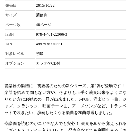
発売日
2015/10/22
サイズ
菊倍判
ページ数
48ページ
ISBN
978-4-401-22066-3
JAN
4997938220661
対象レベル
初級
オプション
カラオケCD付
管楽器の楽譜に、初級者のための新シリーズ、第2弾が登場です！
楽器を始めて間もない方や、今よりも上手く演奏出来るようにな
りたい方にお勧めの一冊が出来ました。J-POP、洋楽ヒット曲、ジ
ャズ、クラシック、映画テーマ曲、アニメソングなど、トランペ
ットで吹きたい、演奏したくなる楽曲を20曲厳選しました。
◎譜面を読むのがニガテな人でも安心！ 演奏を耳から覚えられる
「ガイドメロディー入りCD」と、発表会などでも利用出来る「カ