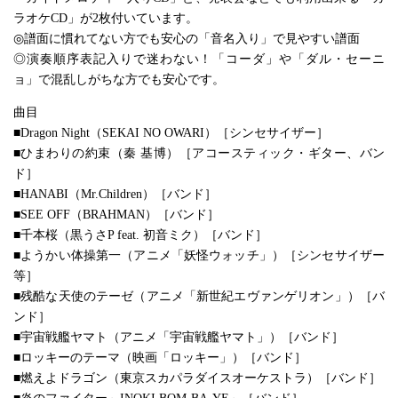
ラオケCD」が2枚付いています。
◎譜面に慣れてない方でも安心の「音名入り」で見やすい譜面
◎演奏順序表記入りで迷わない！「コーダ」や「ダル・セーニ
ョ」で混乱しがちな方でも安心です。
曲目
■Dragon Night（SEKAI NO OWARI）［シンセサイザー］
■ひまわりの約束（秦 基博）［アコースティック・ギター、バン
ド］
■HANABI（Mr.Children）［バンド］
■SEE OFF（BRAHMAN）［バンド］
■千本桜（黒うさP feat. 初音ミク）［バンド］
■ようかい体操第一（アニメ「妖怪ウォッチ」）［シンセサイザー
等］
■残酷な天使のテーゼ（アニメ「新世紀エヴァンゲリオン」）［バ
ンド］
■宇宙戦艦ヤマト（アニメ「宇宙戦艦ヤマト」）［バンド］
■ロッキーのテーマ（映画「ロッキー」）［バンド］
■燃えよドラゴン（東京スカパラダイスオーケストラ）［バンド］