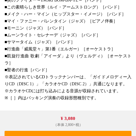
■炎のファイター～INOKI BOM-BA-YE～［バンド］
■この素晴らしき世界（ルイ・アームストロング）［バンド］
■メイク・ハー・マイン（ヒップスター・イメージ）［バンド］
■マイ・ファニー・バレンタイン（ジャズ）［ピアノ伴奏］
■モーニン（ジャズ）［バンド］
■ムーンライト・セレナーデ（ジャズ）［バンド］
■サマータイム（ジャズ）［バンド］
■行進曲「威風堂々」第1番（エルガー）［オーケストラ］
■凱旋行進曲 歌劇「アイーダ」より（ヴェルディ）［オーケスト
ラ］
■聖者の行進［バンド］
※表記されているCDトラックナンバーは、「ガイドメロディー入
りCD（DISC 1）」「カラオケCD（DISC 2）」共通になります。
※カラオケCDには打ち込みによる音源が収録されています。
※［ ］内はバッキング演奏の収録形態種別です。
¥ 3,080
（本体 2,800+税）