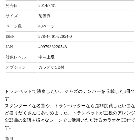
発売日
2014/7/31
サイズ
菊倍判
ページ数
48ページ
ISBN
978-4-401-22054-0
JAN
4997938220548
対象レベル
中～上級
オプション
カラオケCD付
トランペットで演奏したい、ジャズのナンバーを収載した1冊で
す。
スタンダードな名曲や、トランぺッターなら是非挑戦したい曲な
ど盛りだくさんにあつめました。トランペットが主役のアレンジ
全23曲の楽譜＋様々なシーンでご活用いただけるカラオケCD付で
す。
曲目