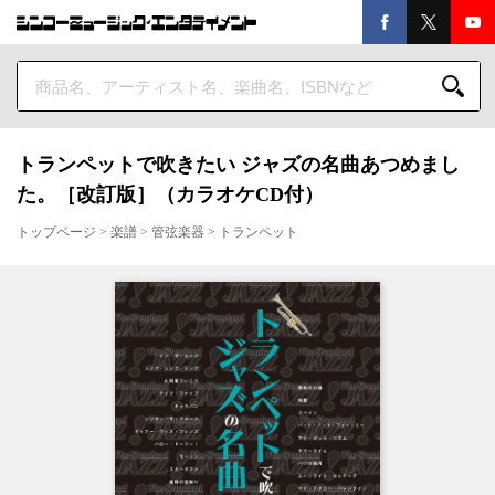
トランペットで吹きたい ジャズの名曲あつめまし
た。［改訂版］（カラオケCD付）
トップページ
>
楽譜
>
管弦楽器
>
トランペット