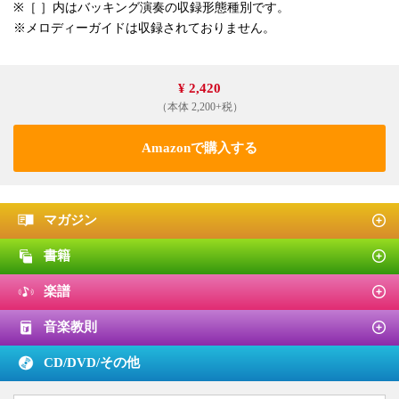
※［ ］内はバッキング演奏の収録形態種別です。
※メロディーガイドは収録されておりません。
¥ 2,420
（本体 2,200+税）
Amazonで購入する
マガジン
書籍
楽譜
音楽教則
CD/DVD/
その他