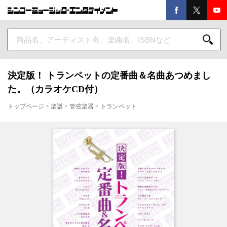
決定版！ トランペットの定番曲＆名曲あつめまし
た。（カラオケCD付）
トップページ
>
楽譜
>
管弦楽器
>
トランペット