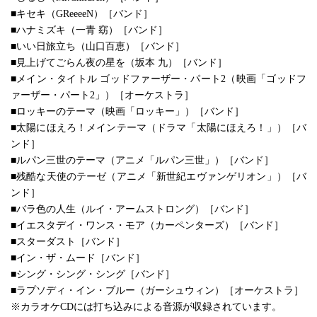
■キセキ（GReeeeN）［バンド］
■ハナミズキ（一青 窈）［バンド］
■いい日旅立ち（山口百恵）［バンド］
■見上げてごらん夜の星を（坂本 九）［バンド］
■メイン・タイトル ゴッドファーザー・パート2（映画「ゴッドフ
ァーザー・パート2」）［オーケストラ］
■ロッキーのテーマ（映画「ロッキー」）［バンド］
■太陽にほえろ！メインテーマ（ドラマ「太陽にほえろ！」）［バ
ンド］
■ルパン三世のテーマ（アニメ「ルパン三世」）［バンド］
■残酷な天使のテーゼ（アニメ「新世紀エヴァンゲリオン」）［バ
ンド］
■バラ色の人生（ルイ・アームストロング）［バンド］
■イエスタデイ・ワンス・モア（カーペンターズ）［バンド］
■スターダスト［バンド］
■イン・ザ・ムード［バンド］
■シング・シング・シング［バンド］
■ラプソディ・イン・ブルー（ガーシュウィン）［オーケストラ］
※カラオケCDには打ち込みによる音源が収録されています。