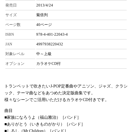
発売日
2013/4/24
サイズ
菊倍判
ページ数
40ページ
ISBN
978-4-401-22043-4
JAN
4997938220432
対象レベル
中～上級
オプション
カラオケCD付
トランペットで吹きたいJ-POP定番曲やアニソン、ジャズ、クラシ
ック、テーマ曲などをあつめた決定版曲集です。
様々なシーンでご活用いただけるカラオケCD付きです。
曲目
■家族になろうよ（福山雅治）［バンド］
■ありがとう（いきものがかり）［バンド］
■しるし（Mr.Children）［バンド］