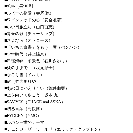
■乾杯（長渕 剛）
■ルビーの指環（寺尾 聰）
■ワインレッドの心（安全地帯）
■いい日旅立ち（山口百恵）
■青春の影（チューリップ）
■さよなら（オフコース）
■「いちご白書」をもう一度（バンバン）
■少年時代（井上陽水）
■津軽海峡・冬景色（石川さゆり）
■愛のままで…（秋元順子）
■なごり雪（イルカ）
■駅（竹内まりや）
■あの日にかえりたい（荒井由実）
■上を向いて歩こう（坂本 九）
■SAY YES（CHAGE and ASKA）
■贈る言葉（海援隊）
■RYDEEN（YMO）
■ルパン三世のテーマ
■チェンジ・ザ・ワールド（エリック・クラプトン）