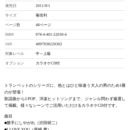
発売日
2011/9/1
サイズ
菊倍判
ページ数
48ページ
ISBN
978-4-401-22030-4
JAN
4997938220302
対象レベル
中～上級
オプション
カラオケCD付
トランペットのシリーズに、他とはひと味違う大人の男のため1冊
のが登場！
歌謡曲からJ-POP、洋楽ヒットソングまで、ジャンル問わず厳選し
て掲載。様々なシーンでご活用いただけるカラオケCD付です。
曲目
■勝手にしやがれ（沢田研二）
■I LOVE YOU（尾崎 豊）