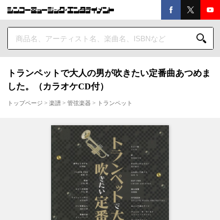
トランペットで大人の男が吹きたい定番曲あつめま
した。（カラオケCD付）
トップページ
>
楽譜
>
管弦楽器
>
トランペット