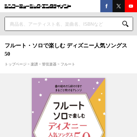
フルート・ソロで楽しむ ディズニー人気ソングス
50
トップページ
>
楽譜
>
管弦楽器
>
フルート