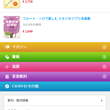
¥ 2,750
フルート・ソロで楽しむ スタジオジブリ名曲集
2023/09/28発売
¥ 2,640
マガジン
書籍
楽譜
音楽教則
CD/DVD/
その他
新刊・既刊情報