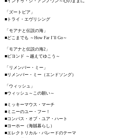
■イントゥ・ジ・アンノウン～心のままに
「ズートピア」
■トライ・エヴリシング
「モアナと伝説の海」
■どこまでも ～How Far I’ll Go～
「モアナと伝説の海2」
■ビヨンド ～越えてゆこう～
「リメンバー・ミー」
■リメンバー・ミー（エンドソング）
「ウィッシュ」
■ウィッシュ～この願い～
■ミッキーマウス・マーチ
■ミニーのユー・フー！
■コンパス・オブ・ユア・ハート
■ヨーホー（海賊暮らし）
■エレクトリカル・パレードのテーマ