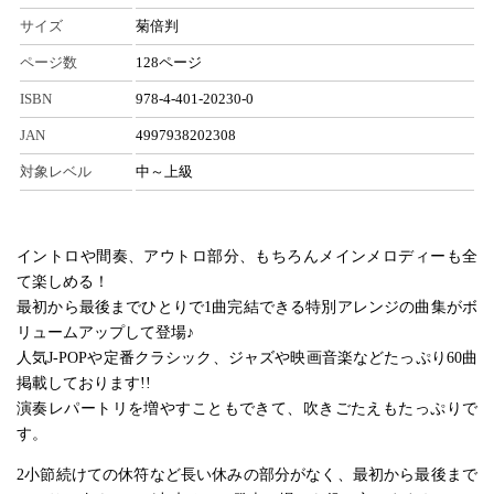
サイズ
菊倍判
ページ数
128ページ
ISBN
978-4-401-20230-0
JAN
4997938202308
対象レベル
中～上級
イントロや間奏、アウトロ部分、もちろんメインメロディーも全
て楽しめる！
最初から最後までひとりで1曲完結できる特別アレンジの曲集がボ
リュームアップして登場♪
人気J-POPや定番クラシック、ジャズや映画音楽などたっぷり60曲
掲載しております!!
演奏レパートリを増やすこともできて、吹きごたえもたっぷりで
す。
2小節続けての休符など長い休みの部分がなく、最初から最後まで