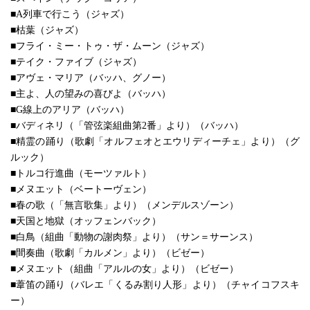
■A列車で行こう（ジャズ）
■枯葉（ジャズ）
■フライ・ミー・トゥ・ザ・ムーン（ジャズ）
■テイク・ファイブ（ジャズ）
■アヴェ・マリア（バッハ、グノー）
■主よ、人の望みの喜びよ（バッハ）
■G線上のアリア（バッハ）
■バディネリ（「管弦楽組曲第2番」より）（バッハ）
■精霊の踊り（歌劇「オルフェオとエウリディーチェ」より）（グ
ルック）
■トルコ行進曲（モーツァルト）
■メヌエット（ベートーヴェン）
■春の歌（「無言歌集」より）（メンデルスゾーン）
■天国と地獄（オッフェンバック）
■白鳥（組曲「動物の謝肉祭」より）（サン＝サーンス）
■間奏曲（歌劇「カルメン」より）（ビゼー）
■メヌエット（組曲「アルルの女」より）（ビゼー）
■葦笛の踊り（バレエ「くるみ割り人形」より）（チャイコフスキ
ー）