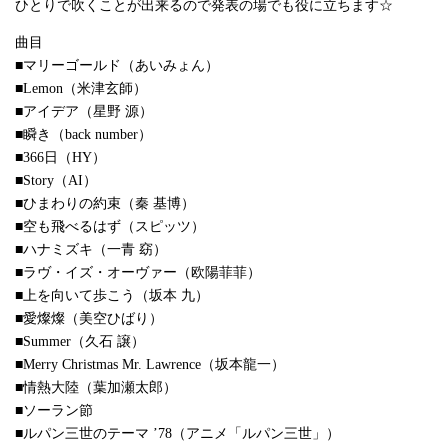
ひとりで吹くことが出来るので発表の場でも役に立ちます☆
曲目
■マリーゴールド（あいみょん）
■Lemon（米津玄師）
■アイデア（星野 源）
■瞬き（back number）
■366日（HY）
■Story（AI）
■ひまわりの約束（秦 基博）
■空も飛べるはず（スピッツ）
■ハナミズキ（一青 窈）
■ラヴ・イズ・オーヴァー（欧陽菲菲）
■上を向いて歩こう（坂本 九）
■愛燦燦（美空ひばり）
■Summer（久石 譲）
■Merry Christmas Mr. Lawrence（坂本龍一）
■情熱大陸（葉加瀬太郎）
■ソーラン節
■ルパン三世のテーマ ’78（アニメ「ルパン三世」）