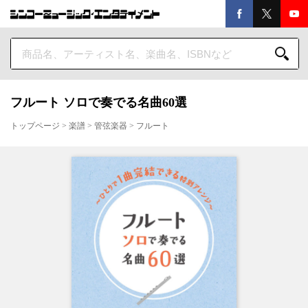
フルート ソロで奏でる名曲60選
トップページ
>
楽譜
>
管弦楽器
>
フルート