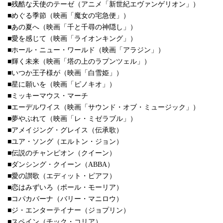
■残酷な天使のテーゼ（アニメ「新世紀エヴァンゲリオン」）
■めぐる季節（映画「魔女の宅急便」）
■あの夏へ（映画「千と千尋の神隠し」）
■愛を感じて（映画「ライオンキング」）
■ホール・ニュー・ワールド（映画「アラジン」）
■輝く未来（映画「塔の上のラプンツェル」）
■いつか王子様が（映画「白雪姫」）
■星に願いを（映画「ピノキオ」）
■ミッキーマウス・マーチ
■エーデルワイス（映画「サウンド・オブ・ミュージック」）
■夢やぶれて（映画「レ・ミゼラブル」）
■アメイジング・グレイス（伝承歌）
■ユア・ソング（エルトン・ジョン）
■伝説のチャンピオン（クイーン）
■ダンシング・クイーン（ABBA）
■愛の讃歌（エディット・ピアフ）
■恋はみずいろ（ポール・モーリア）
■コパカバーナ（バリー・マニロウ）
■ジ・エンターテイナー（ジョプリン）
■スペイン（チック・コリア）