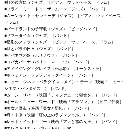
■虹の彼方に（ジャズ）［ピアノ、ウッドベース、ドラム］
■フライ・ミー・トゥ・ザ・ムーン（ジャズ）［バンド］
■ムーンライト・セレナーデ（ジャズ）［ピアノ、ウッドベース、
ドラム］
■バードランドの子守歌（ジャズ）［ビッグバンド］
■サマータイム（ジャズ）［バンド］
■星影のステラ（ジャズ）［ピアノ、ウッドベース、ドラム］
■酒とバラの日々（ジャズ）［バンド］
■イパネマの娘（ボサノヴァ）［バンド］
■コパカバーナ（バリー・マニロウ）［バンド］
■アメイジング・グレイス（伝承歌）［オーケストラ］
■ボヘミアン・ラプソディ（クイーン）［バンド］
■ニュー・シネマ・パラダイス～メイン・テーマ（映画「ニュー・
シネマ・パラダイス」）［バンド］
■ムーン・リバー（映画「ティファニーで朝食を」）［バンド］
■ホール・ニュー・ワールド（映画「アラジン」）［ピアノ伴奏］
■美女と野獣（映画「美女と野獣」）［バンド］
■輝く未来（映画「塔の上のラプンツェル」）［バンド］
■レット・イット・ゴー（映画「アナと雪の女王」）［バンド］
■エレクトリカル・パレードのテーマ