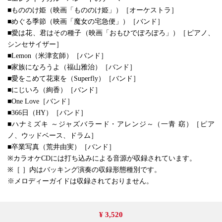
■もののけ姫（映画「もののけ姫」）［オーケストラ］
■めぐる季節（映画「魔女の宅急便」）［バンド］
■愛は花、君はその種子（映画「おもひでぽろぽろ」）［ピアノ、
シンセサイザー］
■Lemon（米津玄師）［バンド］
■家族になろうよ（福山雅治）［バンド］
■愛をこめて花束を（Superfly）［バンド］
■にじいろ（絢香）［バンド］
■One Love［バンド］
■366日（HY）［バンド］
■ハナミズキ ～ジャズバラード・アレンジ～（一青 窈）［ピア
ノ、ウッドベース、ドラム］
■卒業写真（荒井由実）［バンド］
※カラオケCDには打ち込みによる音源が収録されています。
※［ ］内はバッキング演奏の収録形態種別です。
※メロディーガイドは収録されておりません。
¥ 3,520