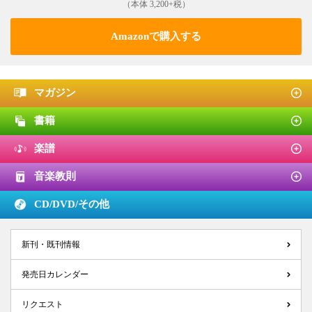
（本体 3,200+税）
Amazonで購入する
マガジン
書籍
楽譜
音楽教則
CD/DVD/
その他
新刊・既刊情報
発売日カレンダー
リクエスト