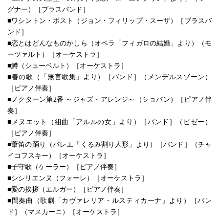
グナー）［ブラスバンド］
■ワシントン・ポスト（ジョン・フィリップ・スーザ）［ブラスバ
ンド］
■恋とはどんなものかしら（オペラ「フィガロの結婚」より）（モ
ーツァルト）［オーケストラ］
■鱒（シューベルト）［オーケストラ］
■春の歌（「無言歌集」より）［バンド］（メンデルスゾーン）
［ピアノ伴奏］
■ノクターン第2番 ～ジャズ・アレンジ～（ショパン）［ピアノ伴
奏］
■メヌエット（組曲「アルルの女」より）［バンド］（ビゼー）
［ピアノ伴奏］
■葦笛の踊り（バレエ「くるみ割り人形」より）［バンド］（チャ
イコフスキー）［オーケストラ］
■子守歌（ケーラー）［ピアノ伴奏］
■シシリエンヌ（フォーレ）［オーケストラ］
■愛の挨拶（エルガー）［ピアノ伴奏］
■間奏曲（歌劇「カヴァレリア・ルスティカーナ」より）［バン
ド］（マスカーニ）［オーケストラ］