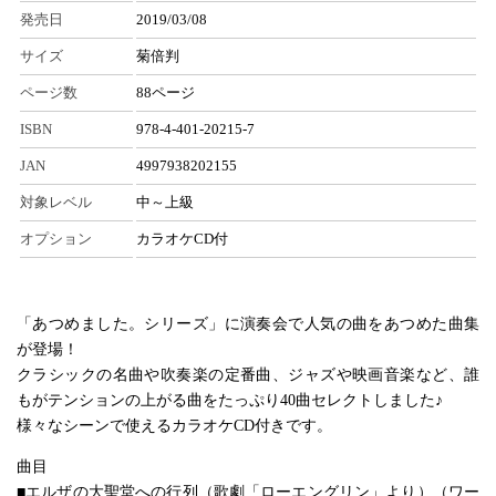
発売日
2019/03/08
サイズ
菊倍判
ページ数
88ページ
ISBN
978-4-401-20215-7
JAN
4997938202155
対象レベル
中～上級
オプション
カラオケCD付
「あつめました。シリーズ」に演奏会で人気の曲をあつめた曲集
が登場！
クラシックの名曲や吹奏楽の定番曲、ジャズや映画音楽など、誰
もがテンションの上がる曲をたっぷり40曲セレクトしました♪
様々なシーンで使えるカラオケCD付きです。
曲目
■エルザの大聖堂への行列（歌劇「ローエングリン」より）（ワー