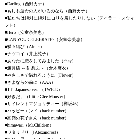
■Darling（西野カナ）
■もしも運命の人がいるのなら（西野カナ）
■私たちは絶対に絶対にヨリを戻したりしない（テイラー・スウィ
フト）
■Hero（安室奈美恵）
■CAN YOU CELEBRATE?（安室奈美恵）
■蝶々結び（Aimer）
■ナツコイ（井上苑子）
■あなたに恋をしてみました（chay）
■渡月橋 ～君 想ふ～（倉木麻衣）
■やさしさで溢れるように（Flower）
■さよならの前に（AAA）
■TT -Japanese ver.-（TWICE）
■好きだ。（Little Glee Monster）
■サイレントマジョリティー（欅坂46）
■ハッピーエンド（back number）
■高嶺の花子さん（back number）
■himawari（Mr.Children）
■ワタリドリ（[Alexandros]）