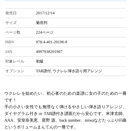
発売日
2017/12/14
サイズ
菊倍判
ページ数
224ページ
ISBN
978-4-401-20196-9
JAN
4997938201967
対象レベル
初級
オプション
TAB譜付, ウクレレ弾き語り用アレンジ
ウクレレを始めたい、初心者のための楽譜に女の子のための一冊
です！
手の小さい女性でも無理なく弾けるやさしい弾き語りアレンジ、
ダイヤグラム付き or TAB譜付き譜面だから安心です。米津玄師、
AAA、安室奈美恵、星野 源、back number、miwaなどたっぷり65曲
というボリュームまんてんの一冊です。