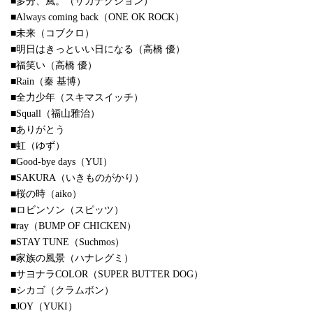
■多分、風。（サカナクション）
■Always coming back（ONE OK ROCK）
■未来（コブクロ）
■明日はきっといい日になる（高橋 優）
■福笑い（高橋 優）
■Rain（秦 基博）
■全力少年（スキマスイッチ）
■Squall（福山雅治）
■ありがとう
■虹（ゆず）
■Good-bye days（YUI）
■SAKURA（いきものがかり）
■桜の時（aiko）
■ロビンソン（スピッツ）
■ray（BUMP OF CHICKEN）
■STAY TUNE（Suchmos）
■家族の風景（ハナレグミ）
■サヨナラCOLOR（SUPER BUTTER DOG）
■シカゴ（クラムボン）
■JOY（YUKI）