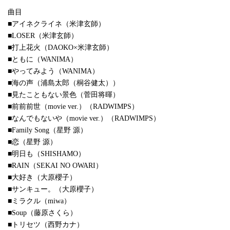
曲目
■アイネクライネ（米津玄師）
■LOSER（米津玄師）
■打上花火（DAOKO×米津玄師）
■ともに（WANIMA）
■やってみよう（WANIMA）
■海の声（浦島太郎（桐谷健太））
■見たこともない景色（菅田将暉）
■前前前世（movie ver.）（RADWIMPS）
■なんでもないや（movie ver.）（RADWIMPS）
■Family Song（星野 源）
■恋（星野 源）
■明日も（SHISHAMO）
■RAIN（SEKAI NO OWARI）
■大好き（大原櫻子）
■サンキュー。（大原櫻子）
■ミラクル（miwa）
■Soup（藤原さくら）
■トリセツ（西野カナ）