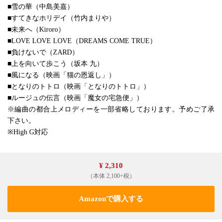
■雪の華（中島美嘉）
■すてきなホリデイ（竹内まりや）
■未来へ（Kiroro）
■LOVE LOVE LOVE（DREAMS COME TRUE）
■負けないで（ZARD）
■上を向いて歩こう（坂本 九）
■風になる（映画「猫の恩返し」）
■となりのトトロ（映画「となりのトトロ」）
■ルージュの伝言（映画「魔女の宅急便」）
※編曲の都合上メロディーを一部省略しております。予めご了承
下さい。
※High G対応
¥ 2,310
（本体 2,100+税）
Amazonで購入する