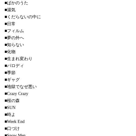
■ばかのうた
■湯気
■くだらないの中に
■日常
■フィルム
■夢の外へ
■知らない
■化物
■生まれ変わり
■パロディ
■季節
■ギャグ
■地獄でなぜ悪い
■Crazy Crazy
■桜の森
■SUN
■時よ
■Week End
■口づけ
■Snow Men