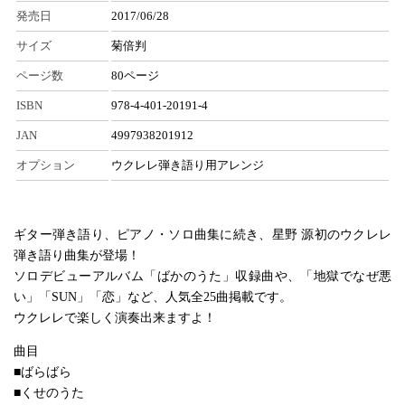
発売日
2017/06/28
サイズ
菊倍判
ページ数
80ページ
ISBN
978-4-401-20191-4
JAN
4997938201912
オプション
ウクレレ弾き語り用アレンジ
ギター弾き語り、ピアノ・ソロ曲集に続き、星野 源初のウクレレ
弾き語り曲集が登場！
ソロデビューアルバム「ばかのうた」収録曲や、「地獄でなぜ悪
い」「SUN」「恋」など、人気全25曲掲載です。
ウクレレで楽しく演奏出来ますよ！
曲目
■ばらばら
■くせのうた