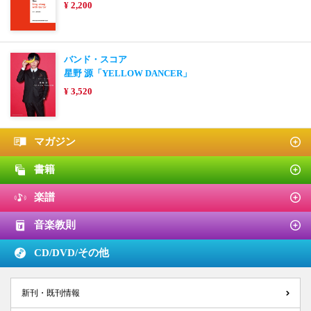
¥ 2,200
バンド・スコア
星野 源「YELLOW DANCER」
¥ 3,520
マガジン
書籍
楽譜
音楽教則
CD/DVD/
その他
新刊・既刊情報