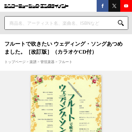
フルートで吹きたい ウェディング・ソングあつめ
ました。［改訂版］（カラオケCD付）
トップページ
>
楽譜
>
管弦楽器
>
フルート