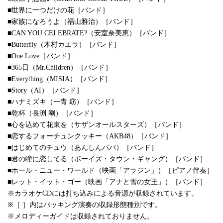
■世界に一つだけの花［バンド］
■家族になろうよ（福山雅治）［バンド］
■CAN YOU CELEBRATE?（安室奈美恵）［バンド］
■Butterfly（木村カエラ）［バンド］
■One Love［バンド］
■365日（Mr.Children）［バンド］
■Everything（MISIA）［バンド］
■Story（AI）［バンド］
■ハナミズキ（一青 窈）［バンド］
■乾杯（長渕 剛）［バンド］
■心を込めて花束を（サザンオールスターズ）［バンド］
■恋するフォーチュンクッキー（AKB48）［バンド］
■はじめてのチュウ（あんしんパパ）［バンド］
■君の瞳に恋してる（ボーイズ・タウン・ギャング）［バンド］
■ホール・ニュー・ワールド（映画「アラジン」）［ピアノ伴奏］
■レット・イット・ゴー（映画「アナと雪の女王」）［バンド］
※カラオケCDには打ち込みによる音源が収録されています。
※［ ］内はバッキング演奏の収録形態種別です。
※メロディーガイドは収録されておりません。