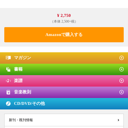
¥ 2,750
（本体 2,500+税）
Amazonで購入する
マガジン
書籍
楽譜
音楽教則
CD/DVD/
その他
新刊・既刊情報