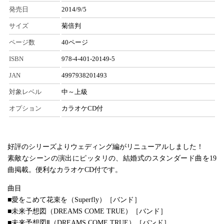
発売日
2014/9/5
サイズ
菊倍判
ページ数
40ページ
ISBN
978-4-401-20149-5
JAN
4997938201493
対象レベル
中～上級
オプション
カラオケCD付
好評のシリーズよりウェディング編がリニューアルしました！
素敵なシーンの演出にピッタリの、結婚式のスタンダード曲を19
曲掲載。便利なカラオケCD付です。
曲目
■愛をこめて花束を（Superfly）［バンド］
■未来予想図（DREAMS COME TRUE）［バンド］
■未来予想図Ⅱ（DREAMS COME TRUE）［バンド］