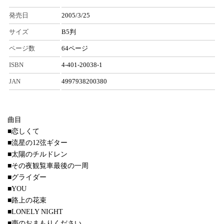
発売日
2005/3/25
サイズ
B5判
ページ数
64ページ
ISBN
4-401-20038-1
JAN
4997938200380
曲目
■恋しくて
■流星の12弦ギター
■太陽のチルドレン
■その夜観覧車最後の一周
■グライダー
■YOU
■路上の花束
■LONELY NIGHT
■声のおまもりください