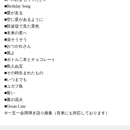
■Birthday Song
■愛が走る
■空に星があるように
■防波堤で見た景色
■未来の君へ
■涙そうそう
■おつかれさん
■風よ
■ボトル二本とチョコレート
■島人ぬ宝
■その時生まれたもの
■いつまでも
■ユガフ島
■誓い
■夏の花火
■Ocean Line
※一五一会用弾き語り曲集（音来にも対応しております）