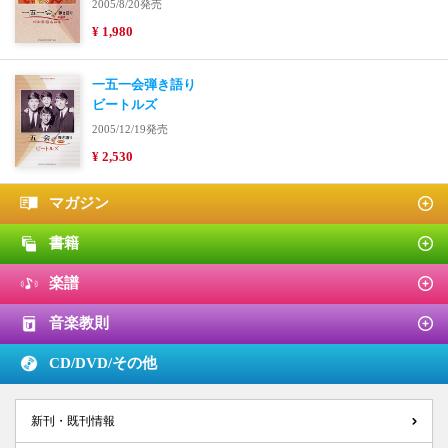
2005/8/20発売
¥ 1,980
一五一会弾き語り
ビートルズ
2005/12/19発売
¥ 2,530
マガジン
書籍
楽譜
音楽教則
CD/DVD/
その他
新刊・既刊情報