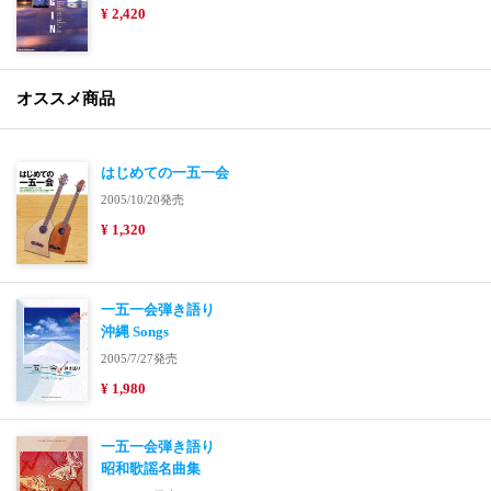
¥ 2,420
オススメ商品
はじめての一五一会
2005/10/20発売
¥ 1,320
一五一会弾き語り
沖縄 Songs
2005/7/27発売
¥ 1,980
一五一会弾き語り
昭和歌謡名曲集