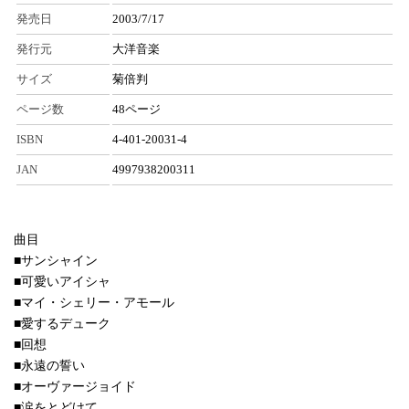
発売日
2003/7/17
発行元
大洋音楽
サイズ
菊倍判
ページ数
48ページ
ISBN
4-401-20031-4
JAN
4997938200311
曲目
■サンシャイン
■可愛いアイシャ
■マイ・シェリー・アモール
■愛するデューク
■回想
■永遠の誓い
■オーヴァージョイド
■涙をとどけて