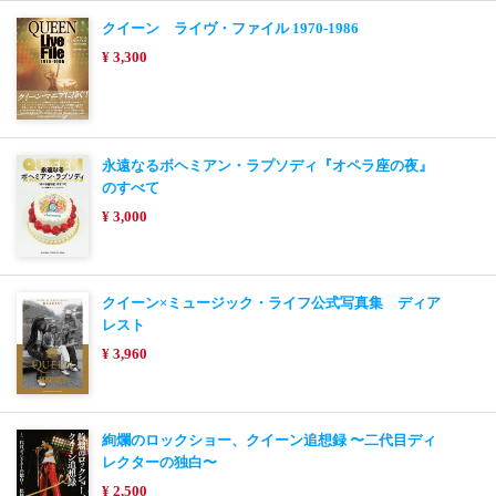
クイーン ライヴ・ファイル 1970-1986
¥ 3,300
永遠なるボヘミアン・ラプソディ『オペラ座の夜』
のすべて
¥ 3,000
クイーン×ミュージック・ライフ公式写真集 ディア
レスト
¥ 3,960
絢爛のロックショー、クイーン追想録 〜二代目ディ
レクターの独白〜
¥ 2,500