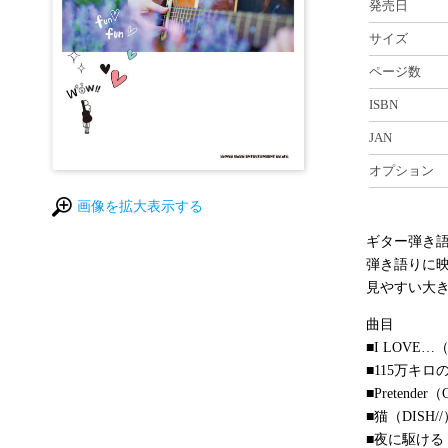
発売日
サイズ
ページ数
ISBN
JAN
オプション
画像を拡大表示する
ギター弾き語
弾き語りに
見やすい大き
曲目
■I LOVE…（O
■115万キロの
■Pretender（
■猫（DISH//
■夜に駆ける（