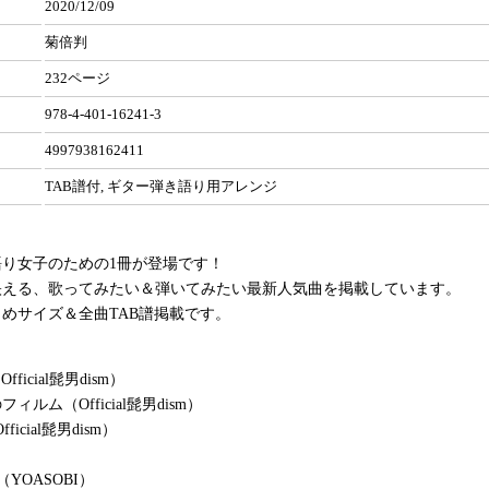
2020/12/09
菊倍判
232ページ
978-4-401-16241-3
4997938162411
TAB譜付, ギター弾き語り用アレンジ
り女子のための1冊が登場です！
映える、歌ってみたい＆弾いてみたい最新人気曲を掲載しています。
めサイズ＆全曲TAB譜掲載です。
fficial髭男dism）
フィルム（Official髭男dism）
Official髭男dism）
）
YOASOBI）