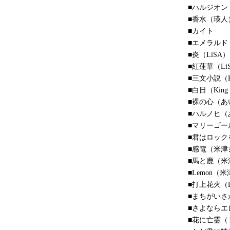
■ハルジオン（
■香水（瑛人
■カイト
■エメラルド（b
■炎（LiSA）
■紅蓮華（Li
■三文小説（Ki
■白日（King
■裸の心（あ
■ハルノヒ（
■マリーゴー
■君はロック
■感電（米津
■馬と鹿（米
■Lemon（
■打上花火（
■まちがいさ
■さよならエ
■花に亡霊（