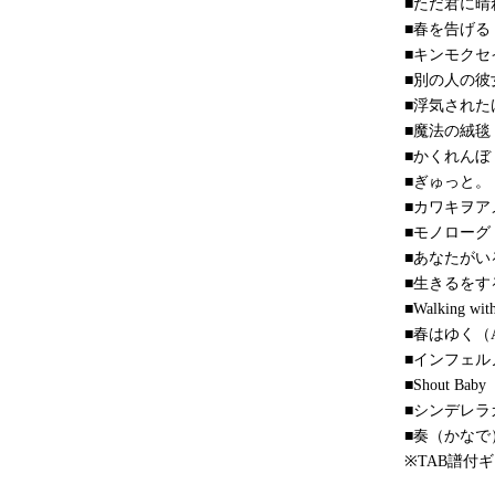
■ただ君に晴
■春を告げる（
■キンモク
■別の人の彼女
■浮気され
■魔法の絨毯
■かくれんぼ
■ぎゅっと。
■カワキヲア
■モノローグ
■あなたがい
■生きるをす
■Walking wit
■春はゆく（A
■インフェルノ（
■Shout B
■シンデレラ
■奏（かなで
※TAB譜付