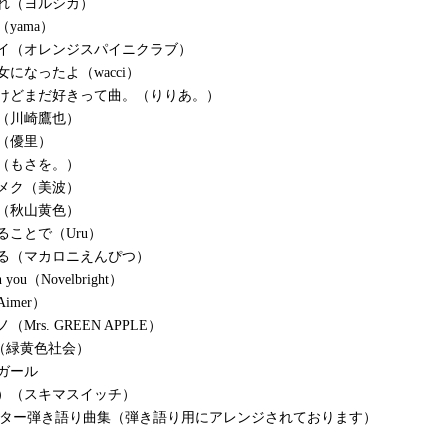
れ（ヨルシカ）
yama）
セイ（オレンジスパイニクラブ）
になったよ（wacci）
たけどまだ好きって曲。（りりあ。）
（川崎鷹也）
（優里）
（もさを。）
メク（美波）
（秋山黄色）
ることで（Uru）
る（マカロニえんぴつ）
h you（Novelbright）
imer）
Mrs. GREEN APPLE）
aby（緑黄色社会）
ガール
）（スキマスイッチ）
ギター弾き語り曲集（弾き語り用にアレンジされております）