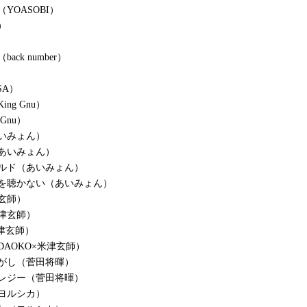
YOASOBI）
）
ack number）
SA）
ng Gnu）
 Gnu）
いみょん）
あいみょん）
ルド（あいみょん）
を聴かない（あいみょん）
玄師）
津玄師）
米津玄師）
DAOKO×米津玄師）
がし（菅田将暉）
レジー（菅田将暉）
ヨルシカ）