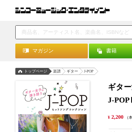
マガジン
書籍
トップページ
楽譜
ギター
J-POP
ギター
J-P
2,200
¥
（本