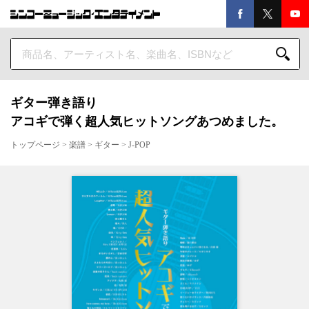
ギター弾き語り
アコギで弾く超人気ヒットソングあつめました。
トップページ
>
楽譜
>
ギター
>
J-POP