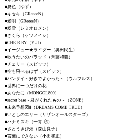
■夏色（ゆず）
■キセキ（GReeeeN）
■愛唄（GReeeeN）
■粉雪（レミオロメン）
■さくら（ケツメイシ）
■CHE.R.RY（YUI）
■イージュー★ライダー（奥田民生）
■歌うたいのバラッド（斉藤和義）
■チェリー（スピッツ）
■空も飛べるはず（スピッツ）
■バンザイ～好きでよかった～（ウルフルズ）
■世界に一つだけの花
■あなたに（MONGOL800）
■secret base～君がくれたもの～（ZONE）
■未来予想図Ⅱ（DREAMS COME TRUE）
■いとしのエリー（サザンオールスターズ）
■ハナミズキ（一青 窈）
■さとうきび畑（森山良子）
■言葉にできない（小田和正）