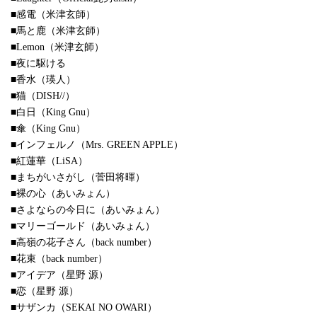
■感電（米津玄師）
■馬と鹿（米津玄師）
■Lemon（米津玄師）
■夜に駆ける
■香水（瑛人）
■猫（DISH//）
■白日（King Gnu）
■傘（King Gnu）
■インフェルノ（Mrs. GREEN APPLE）
■紅蓮華（LiSA）
■まちがいさがし（菅田将暉）
■裸の心（あいみょん）
■さよならの今日に（あいみょん）
■マリーゴールド（あいみょん）
■高嶺の花子さん（back number）
■花束（back number）
■アイデア（星野 源）
■恋（星野 源）
■サザンカ（SEKAI NO OWARI）