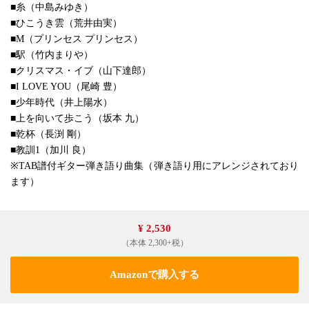
■糸（中島みゆき）
■ひこうき雲（荒井由実）
■M（プリンセス プリンセス）
■駅（竹内まりや）
■クリスマス・イブ（山下達郎）
■I LOVE YOU（尾崎 豊）
■少年時代（井上陽水）
■上を向いて歩こう（坂本 九）
■乾杯（長渕 剛）
■教訓1（加川 良）
※TAB譜付ギター弾き語り曲集（弾き語り用にアレンジされており
ます）
¥ 2,530
（本体 2,300+税）
Amazonで購入する