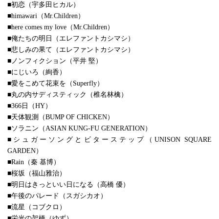
■初恋（宇多田ヒカル）
■himawari（Mr.Children）
■here comes my love（Mr.Children）
■俺たちの明日（エレファントカシマシ）
■悲しみの果て（エレファントカシマシ）
■ノンフィクション（平井 堅）
■にじいろ（絢香）
■愛をこめて花束を（Superfly）
■丸の内サディスティック（椎名林檎）
■366日（HY）
■天体観測（BUMP OF CHICKEN）
■ソラニン（ASIAN KUNG-FU GENERATION）
■シュガーソングとビターステップ（UNISON SQUARE
GARDEN）
■Rain（秦 基博）
■桜坂（福山雅治）
■明日はきっといい日になる（高橋 優）
■午後のパレード（スガシカオ）
■流星（コブクロ）
■栄光の架橋（ゆず）