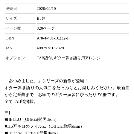
発売日
2020/09/10
サイズ
B5判
ページ数
320ページ
ISBN
978-4-401-16232-1
JAN
4997938162329
オプション
TAB譜付, ギター弾き語り用アレンジ
「あつめました。」シリーズの新作が登場！
ギター弾き語りの人気曲をたっぷりとお楽しみください。最新曲
から定番曲まで、お家でのギター練習にぴったりの1冊です。
全てTAB譜掲載。
曲目
■HELLO（Official髭男dism）
■115万キロのフィルム（Official髭男dism）
■Laughter（Official髭男dism）