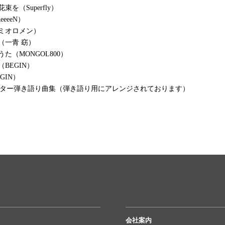
束を（Superfly）
eeeN）
レミオロメン）
（一青 窈）
た（MONGOL800）
BEGIN）
GIN）
ギター弾き語り曲集（弾き語り用にアレンジされております）
会社案内