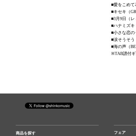
■愛をこめて花
■キセキ（GRe
■3月9日（
■ハナミズキ
■小さな恋のう
■涙そうそう（
■海の声（BE
※TAB譜付
フェア
商品を探す