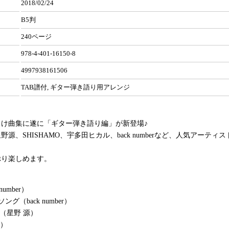
2018/02/24
B5判
240ページ
978-4-401-16150-8
4997938161506
TAB譜付, ギター弾き語り用アレンジ
向け曲集に遂に「ギター弾き語り編」が新登場♪
源、SHISHAMO、宇多田ヒカル、back numberなど、人気アーティ
ぷり楽しめます。
number）
グ（back number）
ong（星野 源）
源）