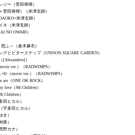
レジー（菅田将暉）
＋菅田将暉）（米津玄師）
DAOKO×米津玄師）
イネ（米津玄師）
AI NO OWARI）
君 想ふ～（倉木麻衣）
グとビターステップ（UNISON SQUARE GARDEN）
lexandros]）
vie ver.）（RADWIMPS）
（movie ver.）（RADWIMPS）
you are（ONE OK ROCK）
my love（Mr.Children）
.Children）
多田ヒカル）
（宇多田ヒカル）
ゆき）
絢香）
西野カナ）