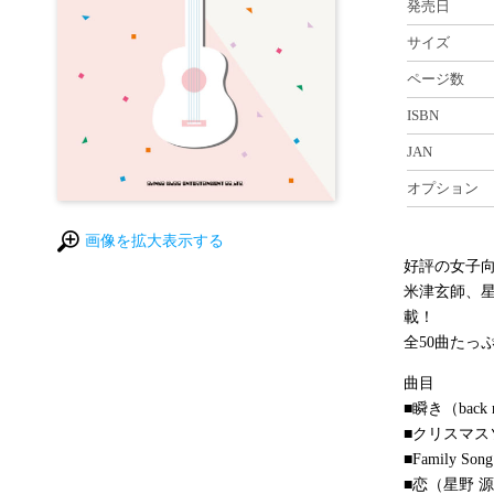
発売日
サイズ
ページ数
ISBN
JAN
オプション
画像を拡大表示する
好評の女子
米津玄師、星野
載！
全50曲たっ
曲目
■瞬き（back 
■クリスマスソン
■Family S
■恋（星野 