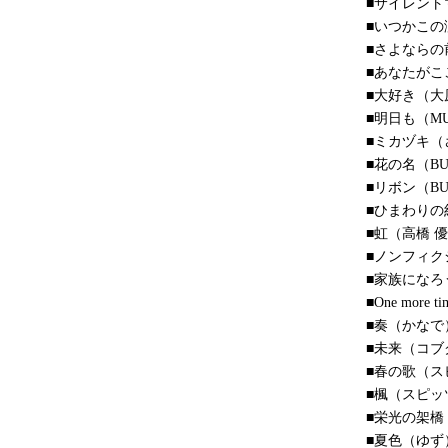
■サイレント
■いつかこの涙が（
■さよならの
■あなたがこ
■大好き（大
■明日も（MU
■ミカヅキ（
■花の名（BUM
■リボン（BUM
■ひまわりの
■虹（高橋 
■ノンフィク
■家族になろ
■One more 
■奏（かなで
■未来（コブ
■春の歌（ス
■楓（スピッ
■栄光の架橋
■夏色（ゆず