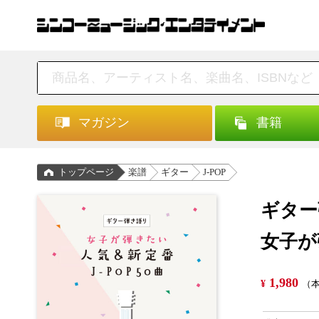
マガジン
書籍
トップページ
楽譜
ギター
J-POP
ギター
女子が
1,980
¥
（本