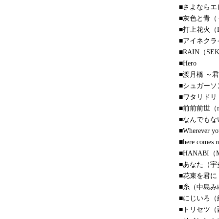
■さよならエ
■灰色と青（
■打上花火（
■アイネクラ
■RAIN（SEK
■Hero
■渡月橋 ～
■シュガーソン
■ワタリドリ（[A
■前前前世（mo
■なんでもないや
■Wherever 
■here comes 
■HANABI（Mr
■あなた（宇
■花束を君に
■糸（中島み
■にじいろ（
■トリセツ（