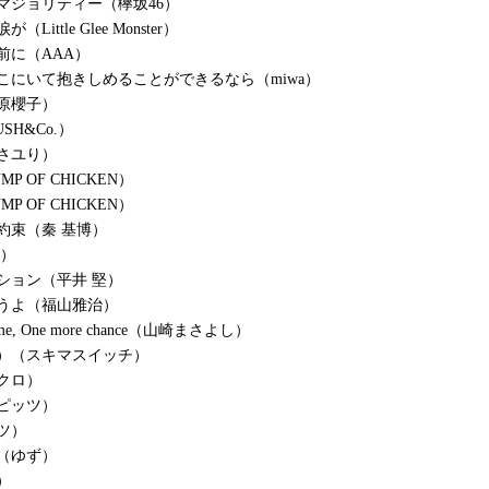
マジョリティー（欅坂46）
Little Glee Monster）
前に（AAA）
こにいて抱きしめることができるなら（miwa）
原櫻子）
SH&Co.）
さユり）
P OF CHICKEN）
P OF CHICKEN）
約束（秦 基博）
優）
ション（平井 堅）
うよ（福山雅治）
time, One more chance（山崎まさよし）
）（スキマスイッチ）
クロ）
ピッツ）
ツ）
（ゆず）
）