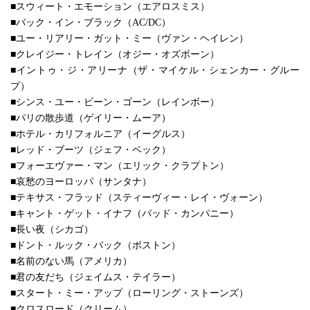
■スウィート・エモーション（エアロスミス）
■バック・イン・ブラック（AC/DC）
■ユー・リアリー・ガット・ミー（ヴァン・ヘイレン）
■クレイジー・トレイン（オジー・オズボーン）
■イントゥ・ジ・アリーナ（ザ・マイケル・シェンカー・グルー
プ）
■シンス・ユー・ビーン・ゴーン（レインボー）
■パリの散歩道（ゲイリー・ムーア）
■ホテル・カリフォルニア（イーグルス）
■レッド・ブーツ（ジェフ・ベック）
■フォーエヴァー・マン（エリック・クラプトン）
■哀愁のヨーロッパ（サンタナ）
■テキサス・フラッド（スティーヴィー・レイ・ヴォーン）
■キャント・ゲット・イナフ（バッド・カンパニー）
■長い夜（シカゴ）
■ドント・ルック・バック（ボストン）
■名前のない馬（アメリカ）
■君の友だち（ジェイムス・テイラー）
■スタート・ミー・アップ（ローリング・ストーンズ）
■クロスロード（クリーム）