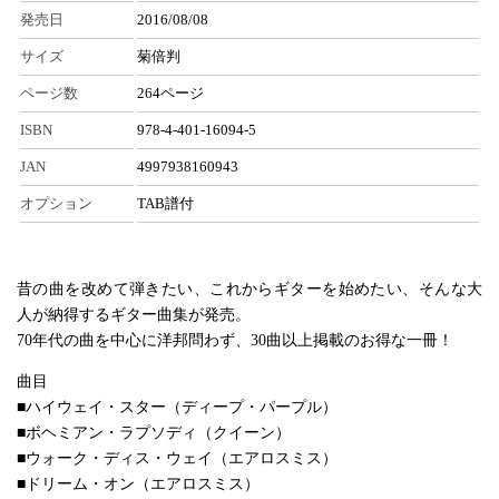
発売日
2016/08/08
サイズ
菊倍判
ページ数
264ページ
ISBN
978-4-401-16094-5
JAN
4997938160943
オプション
TAB譜付
昔の曲を改めて弾きたい、これからギターを始めたい、そんな大
人が納得するギター曲集が発売。
70年代の曲を中心に洋邦問わず、30曲以上掲載のお得な一冊！
曲目
■ハイウェイ・スター（ディープ・パープル）
■ボヘミアン・ラプソディ（クイーン）
■ウォーク・ディス・ウェイ（エアロスミス）
■ドリーム・オン（エアロスミス）