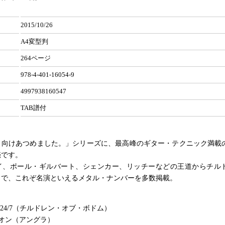
2015/10/26
A4変型判
264ページ
978-4-401-16054-9
4997938160547
TAB譜付
ト向けあつめました。」シリーズに、最高峰のギター・テクニック満載
売です。
イ、ポール・ギルバート、シェンカー、リッチーなどの王道からチル
まで、これぞ名演といえるメタル・ナンバーを多数掲載。
 24/7（チルドレン・オブ・ボドム）
オン（アングラ）