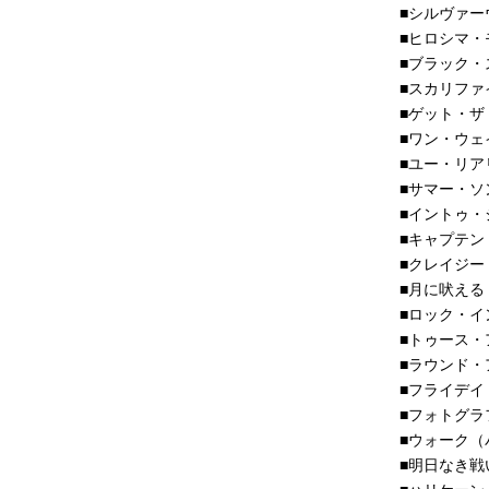
■シルヴァ
■ヒロシマ
■ブラック
■スカリファ
■ゲット・
■ワン・ウ
■ユー・リ
■サマー・
■イントゥ
■キャプテ
■クレイジ
■月に吠える
■ロック・
■トゥース
■ラウンド
■フライデ
■フォトグラ
■ウォーク（
■明日なき戦