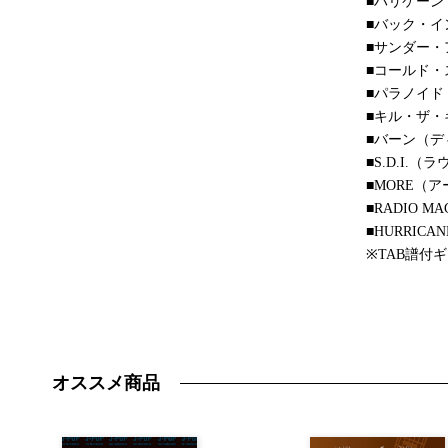
■ハリケーン
■バック・イ
■サンダー
■コールド
■パラノイド
■キル・ザ・
■バーン（デ
■S.D.I.（
■MORE（
■RADIO 
■HURRICA
※TAB譜付
オススメ商品