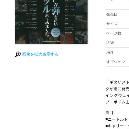
発売日
サイズ
ページ数
ISBN
JAN
画像を拡大表示する
オプション
「ギタリス
タが遂に発
イングヴェ
ブ・ボドム
曲目
■ニードルド
■キャリー・