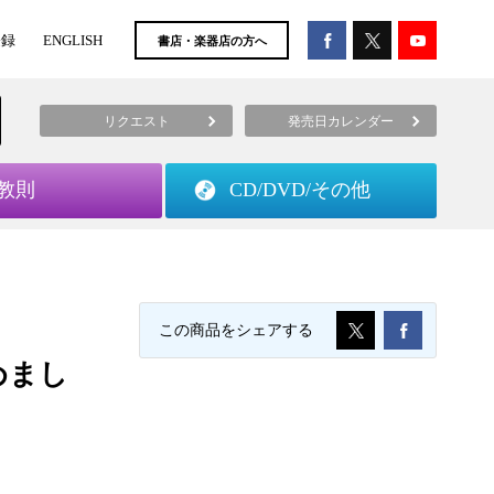
登録
ENGLISH
書店・楽器店の方へ
リクエスト
発売日カレンダー
教則
CD/DVD/
その他
この商品をシェアする
めまし