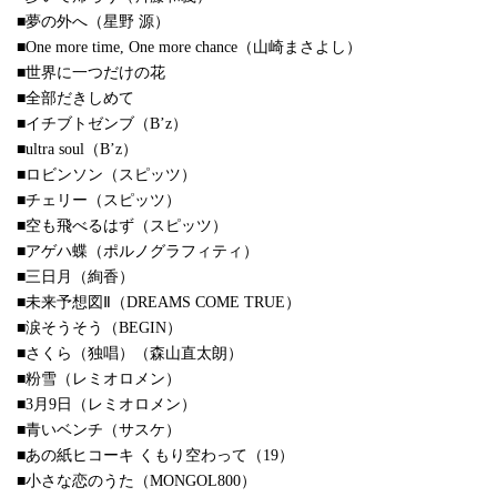
■夢の外へ（星野 源）
■One more time, One more chance（山崎まさよし）
■世界に一つだけの花
■全部だきしめて
■イチブトゼンブ（B’z）
■ultra soul（B’z）
■ロビンソン（スピッツ）
■チェリー（スピッツ）
■空も飛べるはず（スピッツ）
■アゲハ蝶（ポルノグラフィティ）
■三日月（絢香）
■未来予想図Ⅱ（DREAMS COME TRUE）
■涙そうそう（BEGIN）
■さくら（独唱）（森山直太朗）
■粉雪（レミオロメン）
■3月9日（レミオロメン）
■青いベンチ（サスケ）
■あの紙ヒコーキ くもり空わって（19）
■小さな恋のうた（MONGOL800）