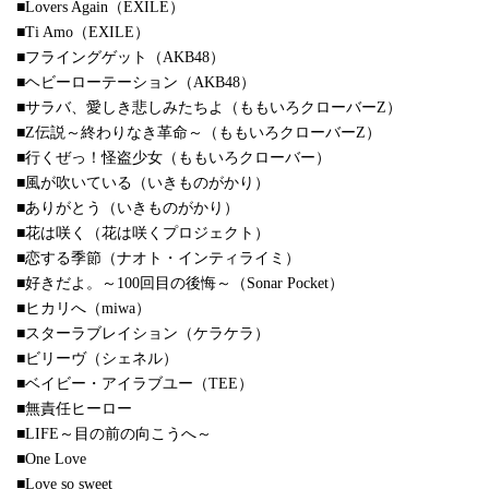
■Lovers Again（EXILE）
■Ti Amo（EXILE）
■フライングゲット（AKB48）
■ヘビーローテーション（AKB48）
■サラバ、愛しき悲しみたちよ（ももいろクローバーZ）
■Z伝説～終わりなき革命～（ももいろクローバーZ）
■行くぜっ！怪盗少女（ももいろクローバー）
■風が吹いている（いきものがかり）
■ありがとう（いきものがかり）
■花は咲く（花は咲くプロジェクト）
■恋する季節（ナオト・インティライミ）
■好きだよ。～100回目の後悔～（Sonar Pocket）
■ヒカリへ（miwa）
■スターラブレイション（ケラケラ）
■ビリーヴ（シェネル）
■ベイビー・アイラブユー（TEE）
■無責任ヒーロー
■LIFE～目の前の向こうへ～
■One Love
■Love so sweet