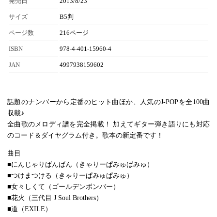
発売日
2013/8/23
サイズ
B5判
ページ数
216ページ
ISBN
978-4-401-15960-4
JAN
4997938159602
話題のナンバーから定番のヒット曲ほか、人気のJ-POPを全100曲
収載♪
全曲歌のメロディ譜を完全掲載！ 加えてギター弾き語りにも対応
のコード＆ダイヤグラム付き。歌本の新定番です！
曲目
■にんじゃりばんばん（きゃりーぱみゅぱみゅ）
■つけまつける（きゃりーぱみゅぱみゅ）
■女々しくて（ゴールデンボンバー）
■花火（三代目 J Soul Brothers）
■道（EXILE）