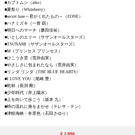
■カブトムシ（aiko）
■夏祭り（Whiteberry）
■secret base～君がくれたもの～（ZONE）
■ハナミズキ（一青 窈）
■明日へのマーチ（桑田佳祐）
■いとしのエリー（サザンオールスターズ）
■TSUNAMI（サザンオールスターズ）
■M（プリンセス プリンセス）
■ひこうき雲（荒井由実）
■やさしさに包まれたなら（荒井由実）
■リンダ リンダ（THE BLUE HEARTS）
■I LOVE YOU（尾崎 豊）
■乾杯（長渕 剛）
■少年時代（井上陽水）
■上を向いて歩こう（坂本 九）
■時の流れに身をまかせ（テレサ・テン）
■津軽海峡・冬景色（石田さゆり）
¥ 2,090