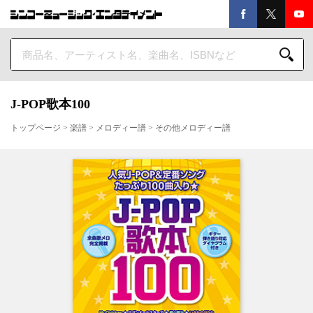
J-POP歌本100
トップページ
>
楽譜
>
メロディー譜
>
その他メロディー譜