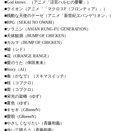
■God knows…（アニメ「涼宮ハルヒの憂鬱」）
■ライオン（アニメ「「マクロスF（フロンティア）」）
■残酷な天使のテーゼ（アニメ「新世紀エバンゲリオン」）
■RPG（SEKAI NO OWARI）
■ソラニン（ASIAN KUNG-FU GENERATION）
■天体観測（BUMP OF CHICKEN）
■カルマ（BUMP OF CHICKEN）
■嘘（シド）
■花（ORANGE RANGE）
■愛のうた（倖田來未）
■Story（AI）
■奏（かなで）（スキマスイッチ）
■桜（コブクロ）
■蕾（コブクロ）
■栄光の架橋（ゆず）
■夏色（ゆず）
■キセキ（GReeeeN）
■愛唄（GReeeeN）
■やさしくなりたい（斉藤和義）
■歩いて帰ろう（斉藤和義）