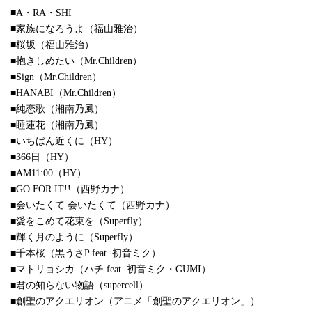
■A・RA・SHI
■家族になろうよ（福山雅治）
■桜坂（福山雅治）
■抱きしめたい（Mr.Children）
■Sign（Mr.Children）
■HANABI（Mr.Children）
■純恋歌（湘南乃風）
■睡蓮花（湘南乃風）
■いちばん近くに（HY）
■366日（HY）
■AM11:00（HY）
■GO FOR IT!!（西野カナ）
■会いたくて 会いたくて（西野カナ）
■愛をこめて花束を（Superfly）
■輝く月のように（Superfly）
■千本桜（黒うさP feat. 初音ミク）
■マトリョシカ（ハチ feat. 初音ミク・GUMI）
■君の知らない物語（supercell）
■創聖のアクエリオン（アニメ「創聖のアクエリオン」）