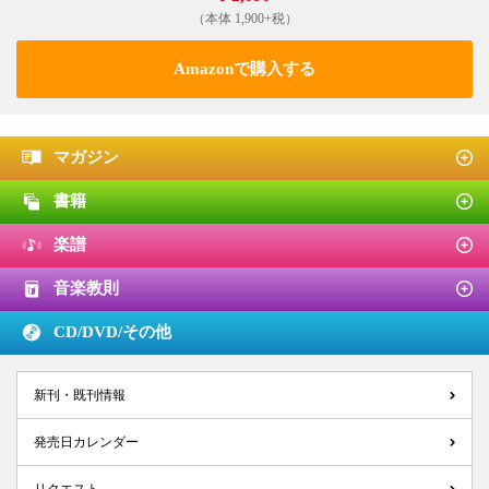
（本体 1,900+税）
Amazonで購入する
マガジン
書籍
楽譜
音楽教則
CD/DVD/
その他
新刊・既刊情報
発売日カレンダー