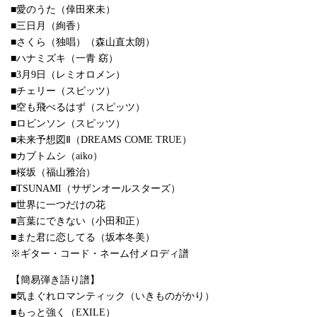
■愛のうた（倖田來未）
■三日月（絢香）
■さくら（独唱）（森山直太朗）
■ハナミズキ（一青 窈）
■3月9日（レミオロメン）
■チェリー（スピッツ）
■空も飛べるはず（スピッツ）
■ロビンソン（スピッツ）
■未来予想図Ⅱ（DREAMS COME TRUE）
■カブトムシ（aiko）
■桜坂（福山雅治）
■TSUNAMI（サザンオールスターズ）
■世界に一つだけの花
■言葉にできない（小田和正）
■また君に恋してる（坂本冬美）
※ギター・コード・ネーム付メロディ譜
【簡易弾き語り譜】
■気まぐれロマンティック（いきものがかり）
■もっと強く（EXILE）