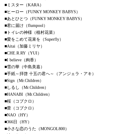
■ミスター（KARA）
■ヒーロー（FUNKY MONKEY BABYS）
■あとひとつ（FUNKY MONKEY BABYS）
■君に届け（flumpool）
■トイレの神様（植村花菜）
■愛をこめて花束を（Superfly）
■Aitai（加藤ミリヤ）
■CHE.R.RY（YUI）
■I believe（絢香）
■雪の華（中島美嘉）
■手紙～拝啓 十五の君へ～（アンジェラ・アキ）
■Sign（Mr.Children）
■しるし（Mr.Children）
■HANABI（Mr.Children）
■桜（コブクロ）
■蕾（コブクロ）
■NAO（HY）
■366日（HY）
■小さな恋のうた（MONGOL800）