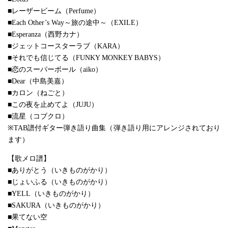
■レーザービーム（Perfume）
■Each Other’s Way～旅の途中～（EXILE）
■Esperanza（西野カナ）
■ジェットコースターラブ（KARA）
■それでも信じてる（FUNKY MONKEY BABYS）
■恋のスーパーボール（aiko）
■Dear（中島美嘉）
■カロン（ねごと）
■この夜を止めてよ（JUJU）
■流星（コブクロ）
※TAB譜付ギター弾き語り曲集（弾き語り用にアレンジされており
ます）
【歌メロ譜】
■ありがとう（いきものがかり）
■じょいふる（いきものがかり）
■YELL（いきものがかり）
■SAKURA（いきものがかり）
■果てない空