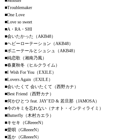
■Monster
■Troublemaker
■One Love
■Love so sweet
■A・RA・SHI
■会いたかった（AKB48）
■ヘビーローテーション（AKB48）
■ポニーテールとシュシュ（AKB48）
■純恋歌（湘南乃風）
■春夏秋冬（ヒルクライム）
■I Wish For You（EXILE）
■Lovers Again（EXILE）
■会いたくて 会いたくて（西野カナ）
■Best Friend（西野カナ）
■何かひとつ feat. JAY’ED & 若旦那（JAMOSA）
■今のキミを忘れない（ナオト・インティライミ）
■Butterfly（木村カエラ）
■キセキ（GReeeeN）
■愛唄（GReeeeN）
■遥か（GReeeeN）