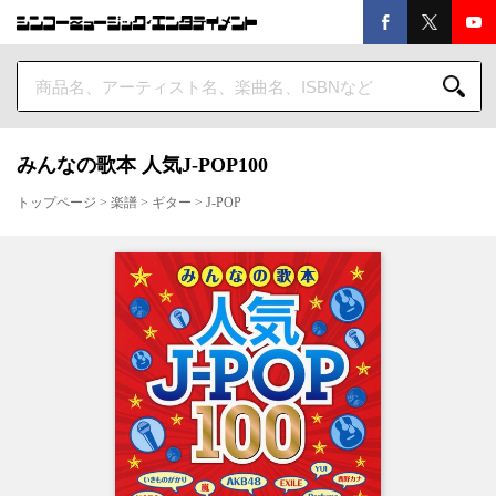
みんなの歌本 人気J-POP100
トップページ
>
楽譜
>
ギター
>
J-POP