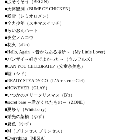
■涙そうそう（BEGIN）
■天体観測（BUMP OF CHICKEN）
■粉雪（レミオロメン）
■全力少年（スキマスイッチ）
■らいおんハート
■夜空ノムコウ
■花火（aiko）
■Hello, Again ～昔からある場所～（My Little Lover）
■バンザイ～好きでよかった～（ウルフルズ）
■CAN YOU CELEBRATE?（安室奈美恵）
■嘘（シド）
■READY STEADY GO（L’Arc～en～Ciel）
■HOWEVER（GLAY）
■いつかのメリークリスマス（B’z）
■secret base ～君がくれたもの～（ZONE）
■夏祭り（Whiteberry）
■栄光の架橋（ゆず）
■夏色（ゆず）
■M（プリンセス プリンセス）
■Everything（MISIA）