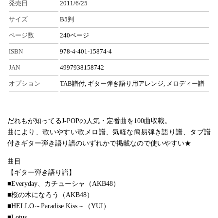
発売日
2011/6/25
サイズ
B5判
ページ数
240ページ
ISBN
978-4-401-15874-4
JAN
4997938158742
オプション
TAB譜付, ギター弾き語り用アレンジ, メロディー譜
だれもが知ってるJ-POPの人気・定番曲を100曲収載。
曲により、歌いやすい歌メロ譜、気軽な簡易弾き語り譜、タブ譜
付きギター弾き語り譜のいずれかで掲載なので使いやすい★
曲目
【ギター弾き語り譜】
■Everyday、カチューシャ（AKB48）
■桜の木になろう（AKB48）
■HELLO～Paradise Kiss～（YUI）
■Lotus