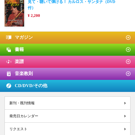
見て・聴いて弾ける！ カルロス・サンタナ（DVD
付）
¥ 2,200
マガジン
書籍
楽譜
音楽教則
CD/DVD/
その他
新刊・既刊情報
発売日カレンダー
リクエスト