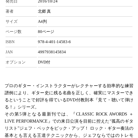
発売日
2016/10/24
著者
北郷 真
サイズ
A4判
ページ数
80ページ
ISBN
978-4-401-14583-6
JAN
4997938145834
オプション
DVD付
プロのギター・インストラクターがレクチャーする効率的な練習
譜例により、ギター史に残る名曲を正しく、確実にマスターでき
るということで好評を得ているDVD付教則本『見て・聴いて弾け
る！』シリーズ。
その第5弾となる最新刊では、『CLASSIC ROCK AWORDS ＋
LIVE PERFORMANCE』での来日公演を目前に控えた“孤高のギタ
リスト”ジェフ・ベックをピック・アップ！ ロック・ギター奏法の
基本とも言える王道テクニックから、ジェフならではのトレモ