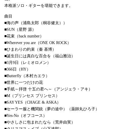
本格派ソロ・ギターを堪能できます。
曲目
■海の声（浦島太郎（桐谷健太））
■SUN（星野 源）
■花束（back number）
■Wherever you are（ONE OK ROCK）
■ひまわりの約束（秦 基博）
■誕生日には真白な百合を（福山雅治）
■3月9日（レミオロメン）
■366日（HY）
■Butterfly（木村カエラ）
■世界に一つだけの花
■手紙～拝啓 十五の君へ～（アンジェラ・アキ）
■M（プリンセス プリンセス）
■SAY YES（CHAGE & ASKA）
■セーラー服と機関銃（夢の途中）（薬師丸ひろ子）
■Yes-No（オフコース）
■やさしさに包まれたなら（荒井由実）
■クリスマス・イブ（山下達郎）