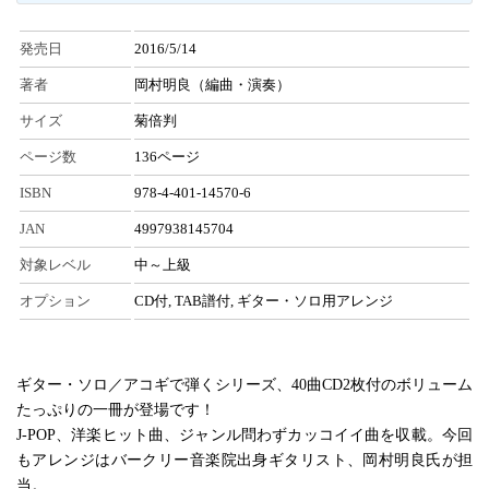
発売日
2016/5/14
著者
岡村明良（編曲・演奏）
サイズ
菊倍判
ページ数
136ページ
ISBN
978-4-401-14570-6
JAN
4997938145704
対象レベル
中～上級
オプション
CD付, TAB譜付, ギター・ソロ用アレンジ
ギター・ソロ／アコギで弾くシリーズ、40曲CD2枚付のボリューム
たっぷりの一冊が登場です！
J-POP、洋楽ヒット曲、ジャンル問わずカッコイイ曲を収載。今回
もアレンジはバークリー音楽院出身ギタリスト、岡村明良氏が担
当。