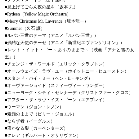
■見上げてごらん夜の星を（坂本 九）
■Rydeen（Yellow Magic Orchestra）
■Merry Christmas Mr. Lawrence（坂本龍一）
■Summer（久石 譲）
■ルパン三世のテーマ（アニメ「ルパン三世」）
■残酷な天使のテーゼ（アニメ「新世紀エヴァンゲリオン」）
■レット・イット・ゴー～ありのままで～（映画「アナと雪の女
王」）
■チェンジ・ザ・ワールド（エリック・クラプトン）
■オールウェイズ・ラヴ・ユー（ホイットニー・ヒューストン）
■スタンド・バイ・ミー（ベン・E・キング）
■オーヴァージョイド（スティーヴィー・ワンダー）
■ニューヨーク・シティ・セレナーデ（クリストファー・クロス）
■アフター・ザ・ラヴ・イズ・ゴーン（エアプレイ）
■ウーマン（ジョン・レノン）
■素顔のままで（ビリー・ジョエル）
■ならず者（イーグルス）
■遥かなる影（カーペンターズ）
■クレア（ギルバート・オサリヴァン）