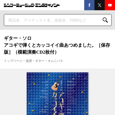
ギター・ソロ
アコギで弾くとカッコイイ曲あつめました。［保存
版］（模範演奏CD2枚付）
トップページ
>
楽譜
>
ギター
>
オムニバス