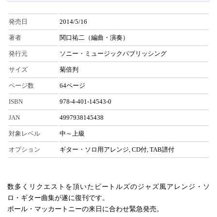
発売日
2014/5/16
著者
関口祐二（編曲・演奏）
発行元
ソニー・ミュージックパブリッシング
サイズ
菊倍判
ページ数
64ページ
ISBN
978-4-401-14543-0
JAN
4997938145438
対象レベル
中～上級
オプション
ギター・ソロ用アレンジ, CD付, TAB譜付
数多くリクエストを頂いたビートルズのジャズ風アレンジ・ソ
ロ・ギター曲集が遂に復刊です。
ポール・マッカートニーの来日に合わせ緊急発売。