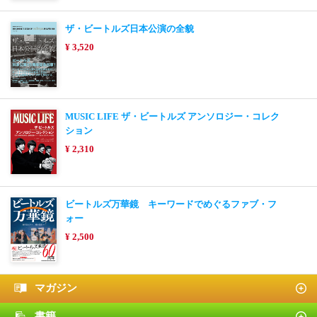
ザ・ビートルズ日本公演の全貌
¥ 3,520
MUSIC LIFE ザ・ビートルズ アンソロジー・コレク
ション
¥ 2,310
ビートルズ万華鏡 キーワードでめぐるファブ・フ
ォー
¥ 2,500
マガジン
書籍